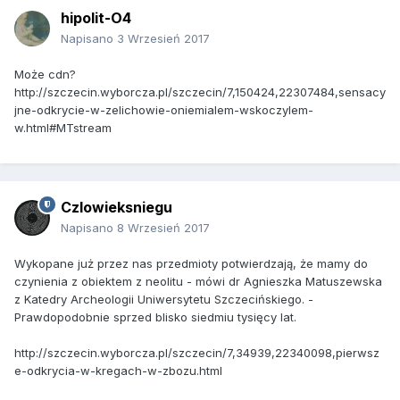
hipolit-O4
Napisano
3 Wrzesień 2017
Może cdn?
http://szczecin.wyborcza.pl/szczecin/7,150424,22307484,sensacy
jne-odkrycie-w-zelichowie-oniemialem-wskoczylem-
w.html#MTstream
Czlowieksniegu
Napisano
8 Wrzesień 2017
Wykopane już przez nas przedmioty potwierdzają, że mamy do
czynienia z obiektem z neolitu - mówi dr Agnieszka Matuszewska
z Katedry Archeologii Uniwersytetu Szczecińskiego. -
Prawdopodobnie sprzed blisko siedmiu tysięcy lat.
http://szczecin.wyborcza.pl/szczecin/7,34939,22340098,pierwsz
e-odkrycia-w-kregach-w-zbozu.html