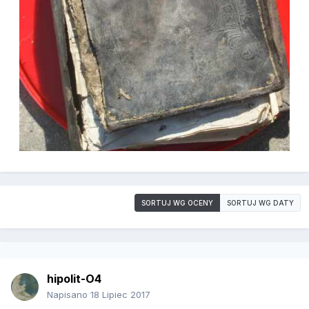
SORTUJ WG OCENY
SORTUJ WG DATY
hipolit-O4
Napisano
18 Lipiec 2017