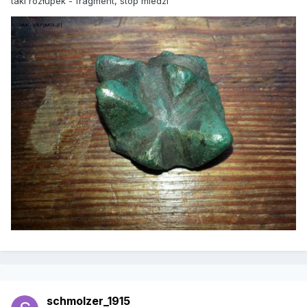
taki rozłupek - fragment, stop miedzi
schmolzer_1915