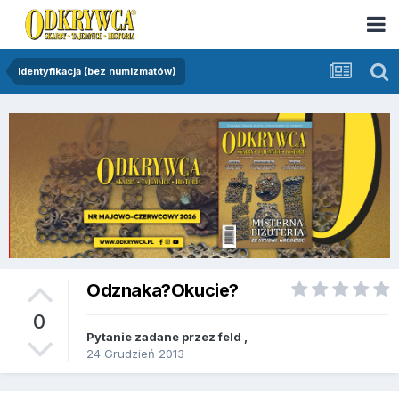
Identyfikacja (bez numizmatów)
Odznaka?Okucie?
0
Pytanie zadane przez
feld
,
24 Grudzień 2013