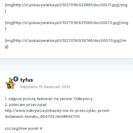
[img]http://s1.pokazywarka.pl/i/1027019/432881/dsc00071.jpg[/img
]
[img]http://s1.pokazywarka.pl/i/1027019/631566/dsc00072.jpg[/img
]
[img]http://s1.pokazywarka.pl/i/1027019/939746/dsc00070.jpg[/im
g]
tyfus
Napisano
15 Kwiecień 2012
1. zdjęcia proszę ładować na serwer Odkrywcy
2. polecam przeczytać
http://www.odkrywca.pl/kazdy-ma-to-przeczytac-przed-
dodaniem-tematu-,654705.html#654705
szczególnie punkt 4