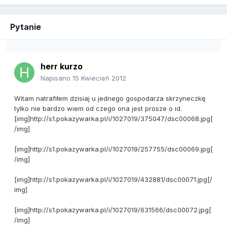
Pytanie
herr kurzo
Napisano
15 Kwiecień 2012
Witam natrafiłem dzisiaj u jednego gospodarza skrzyneczkę
tylko nie bardzo wiem od czego ona jest prosze o id.
[img]http://s1.pokazywarka.pl/i/1027019/375047/dsc00068.jpg[
/img]
[img]http://s1.pokazywarka.pl/i/1027019/257755/dsc00069.jpg[
/img]
[img]http://s1.pokazywarka.pl/i/1027019/432881/dsc00071.jpg[/
img]
[img]http://s1.pokazywarka.pl/i/1027019/631566/dsc00072.jpg[
/img]