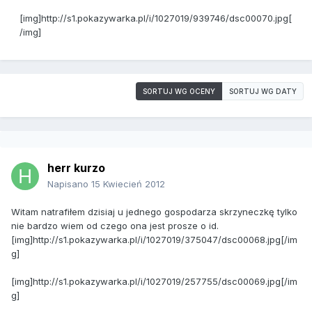
[img]http://s1.pokazywarka.pl/i/1027019/939746/dsc00070.jpg[
/img]
SORTUJ WG OCENY
SORTUJ WG DATY
herr kurzo
Napisano
15 Kwiecień 2012
Witam natrafiłem dzisiaj u jednego gospodarza skrzyneczkę tylko
nie bardzo wiem od czego ona jest prosze o id.
[img]http://s1.pokazywarka.pl/i/1027019/375047/dsc00068.jpg[/im
g]
[img]http://s1.pokazywarka.pl/i/1027019/257755/dsc00069.jpg[/im
g]