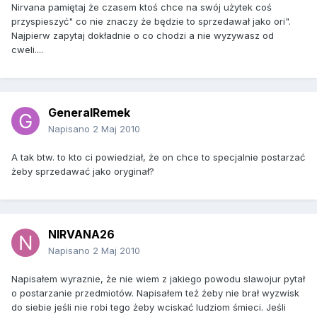
Nirvana pamiętaj że czasem ktoś chce na swój użytek coś
przyspieszyć" co nie znaczy że będzie to sprzedawał jako ori".
Najpierw zapytaj dokładnie o co chodzi a nie wyzywasz od
cweli....
GeneralRemek
Napisano
2 Maj 2010
A tak btw. to kto ci powiedział, że on chce to specjalnie postarzać
żeby sprzedawać jako oryginał?
NIRVANA26
Napisano
2 Maj 2010
Napisałem wyraznie, że nie wiem z jakiego powodu slawojur pytał
o postarzanie przedmiotów. Napisałem też żeby nie brał wyzwisk
do siebie jeśli nie robi tego żeby wciskać ludziom śmieci. Jeśli