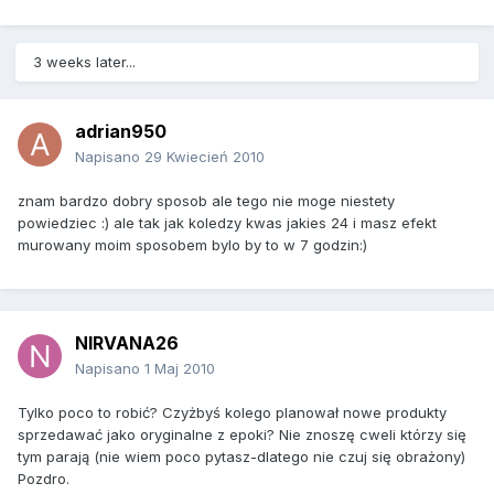
3 weeks later...
adrian950
Napisano
29 Kwiecień 2010
znam bardzo dobry sposob ale tego nie moge niestety
powiedziec :) ale tak jak koledzy kwas jakies 24 i masz efekt
murowany moim sposobem bylo by to w 7 godzin:)
NIRVANA26
Napisano
1 Maj 2010
Tylko poco to robić? Czyżbyś kolego planował nowe produkty
sprzedawać jako oryginalne z epoki? Nie znoszę cweli którzy się
tym parają (nie wiem poco pytasz-dlatego nie czuj się obrażony)
Pozdro.