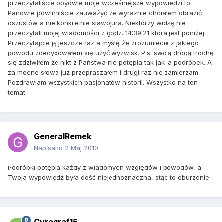
przeczytaliście obydwie moje wcześniejsze wypowiedzi to
Panowie powinniście zauważyć że wyraznie chciałem obrazić
oszustów a nie konkretnie slawojura. Niektórzy widzę nie
przeczytali mojej wiadomości z godz. 14:39:21 która jest poniżej.
Przeczytajcie ją jeszcze raz a myślę że zrozumiecie z jakiego
powodu zdecydowałem się użyć wyzwisk. P.s. swoją drogą trochę
się zdziwiłem że nikt z Państwa nie potępia tak jak ja podróbek. A
za mocne słowa już przepraszałem i drugi raz nie zamierzam.
Pozdrawiam wszystkich pasjonatów historii. Wszystko na ten
temat
GeneralRemek
Napisano
2 Maj 2010
Podróbki potępia każdy z wiadomych względów i powodów, a
Twoja wypowiedź była dość niejednoznaczna, stąd to oburzenie.
Cyrograf15