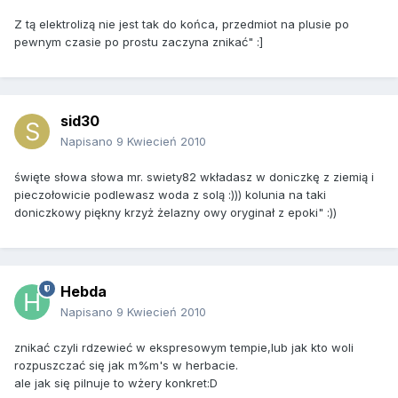
Z tą elektrolizą nie jest tak do końca, przedmiot na plusie po
pewnym czasie po prostu zaczyna znikać" :]
sid30
Napisano
9 Kwiecień 2010
święte słowa słowa mr. swiety82 wkładasz w doniczkę z ziemią i
pieczołowicie podlewasz woda z solą :))) kolunia na taki
doniczkowy piękny krzyż żelazny owy oryginał z epoki" :))
Hebda
Napisano
9 Kwiecień 2010
znikać czyli rdzewieć w ekspresowym tempie,lub jak kto woli
rozpuszczać się jak m%m's w herbacie.
ale jak się pilnuje to wżery konkret:D