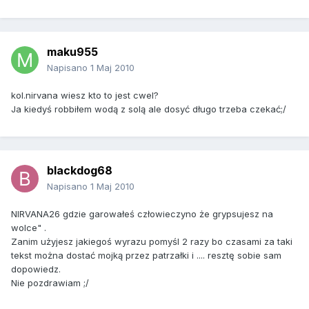
maku955
Napisano
1 Maj 2010
kol.nirvana wiesz kto to jest cwel?
Ja kiedyś robbiłem wodą z solą ale dosyć długo trzeba czekać;/
blackdog68
Napisano
1 Maj 2010
NIRVANA26 gdzie garowałeś człowieczyno że grypsujesz na
wolce" .
Zanim użyjesz jakiegoś wyrazu pomyśl 2 razy bo czasami za taki
tekst można dostać mojką przez patrzałki i .... resztę sobie sam
dopowiedz.
Nie pozdrawiam ;/