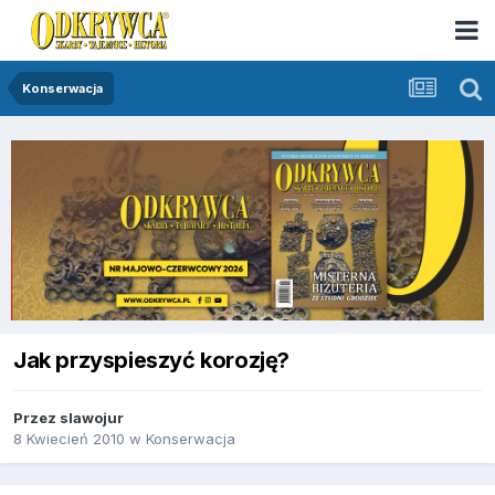
Konserwacja
Jak przyspieszyć korozję?
Przez
slawojur
8 Kwiecień 2010
w
Konserwacja