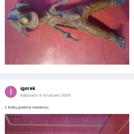
igorek
Napisano
9 Grudzień 2009
z boku,piekna meskosc