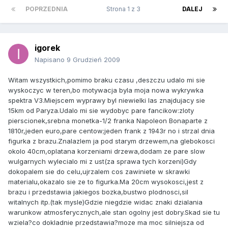
POPRZEDNIA
Strona 1 z 3
DALEJ
igorek
Napisano
9 Grudzień 2009
Witam wszystkich,pomimo braku czasu ,deszczu udalo mi sie
wyskoczyc w teren,bo motywacja byla moja nowa wykrywka
spektra V3.Miejscem wyprawy byl niewielki las znajdujacy sie
15km od Paryza.Udalo mi sie wydobyc pare fancikow:zloty
pierscionek,srebna monetka-1/2 franka Napoleon Bonaparte z
1810r,jeden euro,pare centow;jeden frank z 1943r no i strzal dnia
figurka z brazu.Znalazlem ja pod starym drzewem,na glebokosci
okolo 40cm,oplatana korzeniami drzewa,dodam ze pare slow
wulgarnych wylecialo mi z ust(za sprawa tych korzeni)Gdy
dokopalem sie do celu,ujrzalem cos zawiniete w skrawki
materialu,okazalo sie ze to figurka.Ma 20cm wysokosci,jest z
brazu i przedstawia jakiegos bozka,bustwo plodnosci,sil
witalnych itp.(tak mysle)Gdzie niegdzie widac znaki dzialania
warunkow atmosferycznych,ale stan ogolny jest dobry.Skad sie tu
wziela?co dokladnie przedstawia?moze ma moc silniejsza od