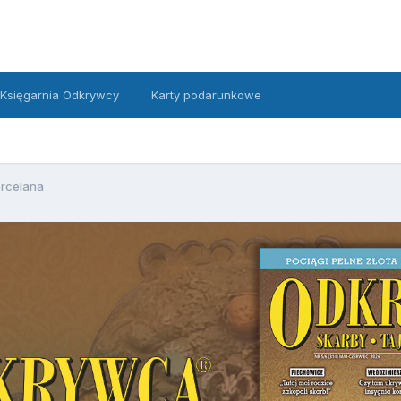
Księgarnia Odkrywcy
Karty podarunkowe
rcelana