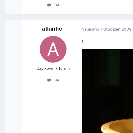
394
atlantic
Napisano
7 Grudzień 2009
1
Użytkownik forum
394