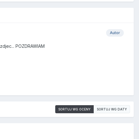
Autor
j zdjec... POZDRAWIAM
SORTUJ WG OCENY
SORTUJ WG DATY