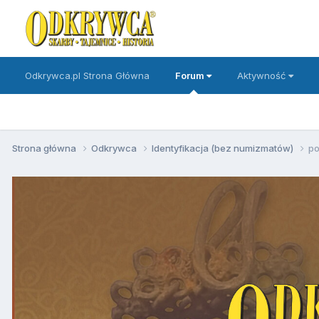
Odkrywca.pl Strona Główna
Forum
Aktywność
Strona główna
Odkrywca
Identyfikacja (bez numizmatów)
po