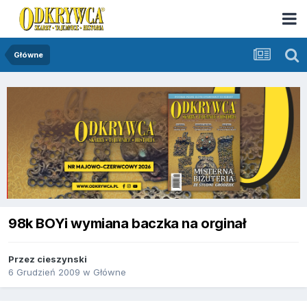
Główne
98k BOYi wymiana baczka na orginał
Przez
cieszynski
6 Grudzień 2009
w
Główne