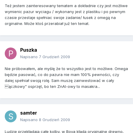
Też jestem zainteresowany tematem a dokładnie czy jest możliwe
wymienic pazur wyciagu / wykonany jest z plastiku i po pewnym
czasie przestaje spełniac swoje zadanie/ łusek z omegą na
orginalne. Może ktoś przerabiał już ten temat.
Puszka
Napisano
7 Grudzień 2009
Nie próbowałem, ale myślę że to wszystko jest to możliwe. Omega
będzie pasować, co do pazura nie mam 100% pewności, czy
dalej spełniał swoją rolę. Sam muszę zainwestować w cały
ączkowy" osprzęt, bo ten ZnAl-owy to masakra...
samter
Napisano
8 Grudzień 2009
Ludzie przekładają całe kolby, w Boya kładą oryginalne drewno,