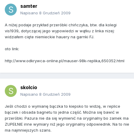
samter
Napisano
8 Grudzień 2009
A niżej podaje przykład przeróbki chińczyka, btw. dla kolegi
vis1939, dotyczącej jego wypowiedzi w wątku z linka nizej:
widziałem cięte niemieckie hauery na garnki FJ.
oto link:
http://www.odkrywca-online.pl/mauser-98k-replika,650352.html
skolcio
Napisano
8 Grudzień 2009
Jeśli chodzi o wymianę bączka to kiepsko to widzę, w replice
bączek i obsada bagnetu to jedna część. Można się bawić w
przeróbki. Pazura nie da się wymienić na oryginalny bo zamek ma
ZUPEŁNIE inne wymiary niż jego oryginalny odpowiednik. Na to nie
ma najmniejszych szans.