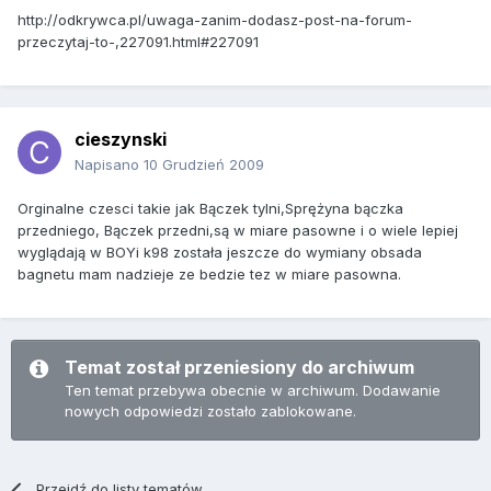
http://odkrywca.pl/uwaga-zanim-dodasz-post-na-forum-
przeczytaj-to-,227091.html#227091
cieszynski
Napisano
10 Grudzień 2009
Orginalne czesci takie jak Bączek tylni,Sprężyna bączka
przedniego, Bączek przedni,są w miare pasowne i o wiele lepiej
wyglądają w BOYi k98 została jeszcze do wymiany obsada
bagnetu mam nadzieje ze bedzie tez w miare pasowna.
Temat został przeniesiony do archiwum
Ten temat przebywa obecnie w archiwum. Dodawanie
nowych odpowiedzi zostało zablokowane.
Przejdź do listy tematów