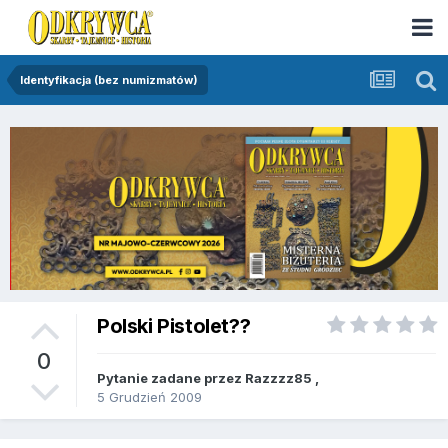
Identyfikacja (bez numizmatów)
Polski Pistolet??
0
Pytanie zadane przez
Razzzz85
,
5 Grudzień 2009