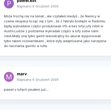
pawel.kot
Napisano
6 Grudzień 2009
Może trochę nie na temat , ale czytałem kiedyś , że Niemcy w
czasie okupacji licząc się z tym , że z fabryki bodajże w Radomiu
będą wykradane części produkowali VIS-a bez lufy.Lufy robili w
Austrii.Ludzie z podziemia wykradali części a lufy sobie sami
robili.Miały one tylko gwint lewoskrętny bo akurat dysponowali
tylko takimi rozwiertakami , które były adaptowane jako narzędzia
do nacinania gwintu w lufie.
marv
Napisano
6 Grudzień 2009
paweł o lufach pisałem już....