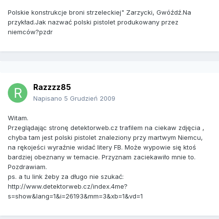
Polskie konstrukcje broni strzeleckiej" Zarzycki, Gwóźdź.Na
przykład.Jak nazwać polski pistolet produkowany przez
niemców?pzdr
Razzzz85
Napisano
5 Grudzień 2009
Witam.
Przeglądając stronę detektorweb.cz trafilem na ciekaw zdjęcia ,
chyba tam jest polski pistolet znaleziony przy martwym Niemcu,
na rękojeści wyraźnie widać litery FB. Może wypowie się ktoś
bardziej obeznany w temacie. Przyznam zaciekawiło mnie to.
Pozdrawiam.
ps. a tu link żeby za długo nie szukać:
http://www.detektorweb.cz/index.4me?
s=show&lang=1&i=26193&mm=3&xb=1&vd=1