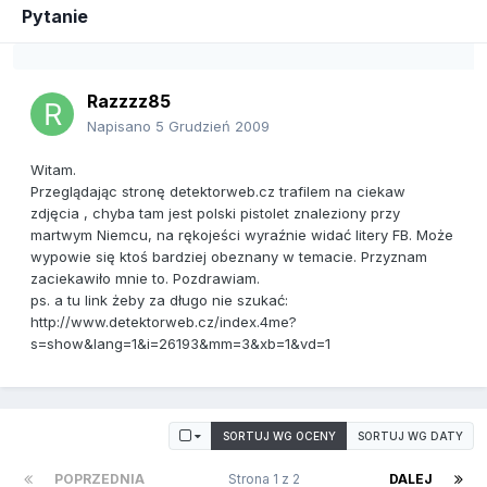
Pytanie
Razzzz85
Napisano
5 Grudzień 2009
Witam.
Przeglądając stronę detektorweb.cz trafilem na ciekaw
zdjęcia , chyba tam jest polski pistolet znaleziony przy
martwym Niemcu, na rękojeści wyraźnie widać litery FB. Może
wypowie się ktoś bardziej obeznany w temacie. Przyznam
zaciekawiło mnie to. Pozdrawiam.
ps. a tu link żeby za długo nie szukać:
http://www.detektorweb.cz/index.4me?
s=show&lang=1&i=26193&mm=3&xb=1&vd=1
SORTUJ WG OCENY
SORTUJ WG DATY
POPRZEDNIA
Strona 1 z 2
DALEJ