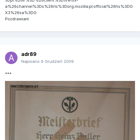
3Dpl%26lr%3D%26client%3Dfirefox-
a%26channel%3Ds%26rls%3Dorg.mozilla:pl:official%26hs%3DG
X3%26sa%3DG
Pozdrawiam
adr89
Napisano
9 Grudzień 2009
***