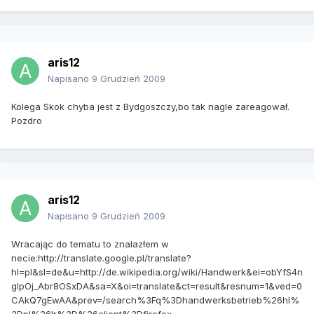
aris12
Napisano
9 Grudzień 2009
Kolega Skok chyba jest z Bydgoszczy,bo tak nagle zareagował.
Pozdro
aris12
Napisano
9 Grudzień 2009
Wracając do tematu to znalazłem w
necie:http://translate.google.pl/translate?
hl=pl&sl=de&u=http://de.wikipedia.org/wiki/Handwerk&ei=obYfS4n
gIpOj_Abr8OSxDA&sa=X&oi=translate&ct=result&resnum=1&ved=0
CAkQ7gEwAA&prev=/search%3Fq%3Dhandwerksbetrieb%26hl%