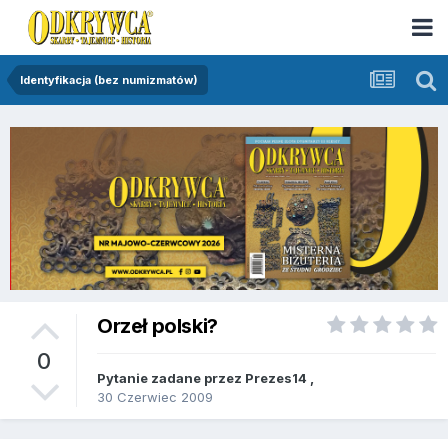
Identyfikacja (bez numizmatów)
Orzeł polski?
0
Pytanie zadane przez
Prezes14
,
30 Czerwiec 2009