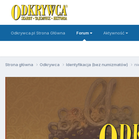
Odkrywca.pl Strona Główna
Forum
Aktywność
Strona główna
Odkrywca
Identyfikacja (bez numizmatów)
ni