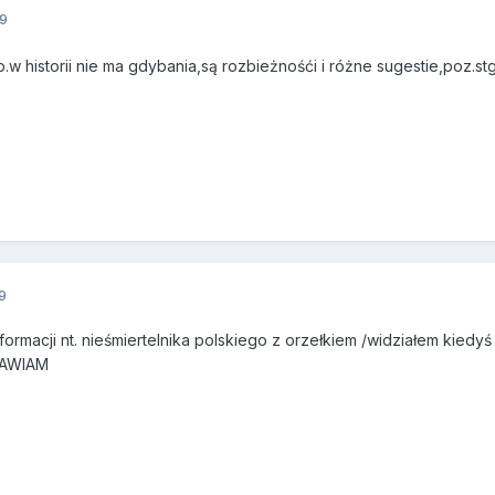
9
.w historii nie ma gdybania,są rozbieżnośći i różne sugestie,poz.stg
9
formacji nt. nieśmiertelnika polskiego z orzełkiem /widziałem kiedyś
RAWIAM