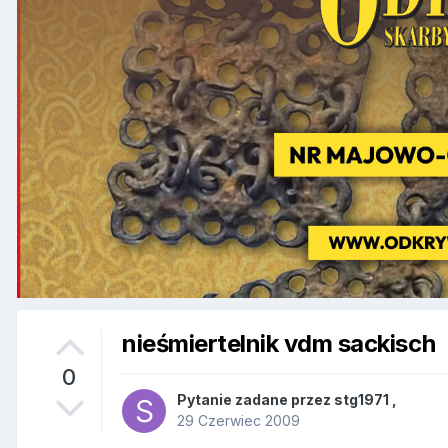
nieśmiertelnik vdm sackisch
0
Pytanie zadane przez
stg1971
,
29 Czerwiec 2009