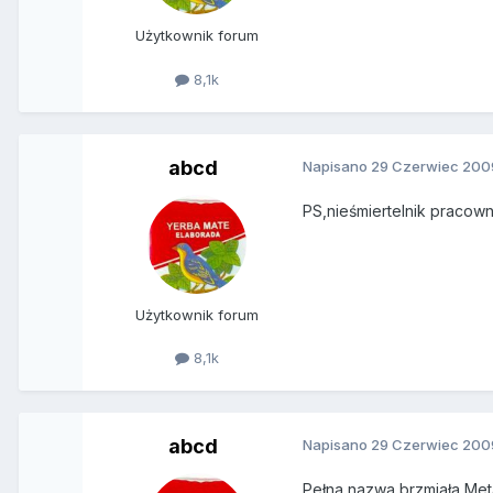
Użytkownik forum
8,1k
abcd
Napisano
29 Czerwiec 200
PS,nieśmiertelnik pracown
Użytkownik forum
8,1k
abcd
Napisano
29 Czerwiec 200
Pełna nazwa brzmiała Met