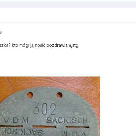
9
zka? kto mógł ją nosić.pozdrawiam,stg.