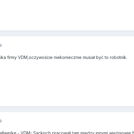
9
ika firmy VDM,oczywoście niekoniecznie musiał być to robotnik.
9
allwerke - VDM- Sackisch,pracowali tam między innymi więżniowie f