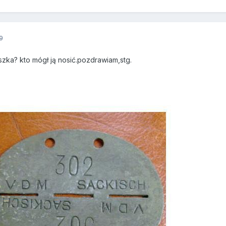
9
zka? kto mógł ją nosić.pozdrawiam,stg.