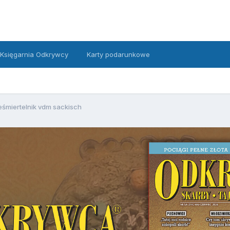
Księgarnia Odkrywcy
Karty podarunkowe
eśmiertelnik vdm sackisch