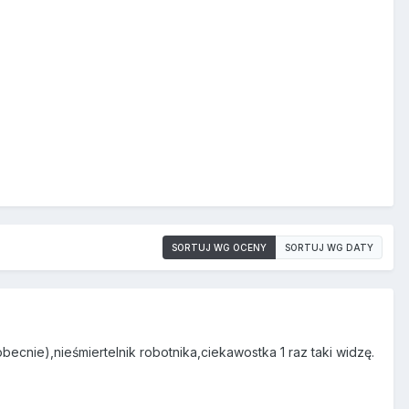
SORTUJ WG OCENY
SORTUJ WG DATY
ecnie),nieśmiertelnik robotnika,ciekawostka 1 raz taki widzę.