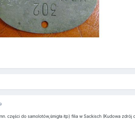
9
. części do samolotów,śmigła itp) filia w Sackisch (Kudowa zdrój ob