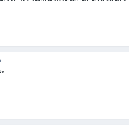
9
ka..