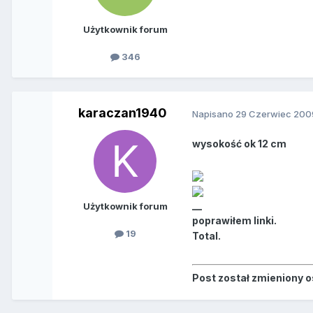
Użytkownik forum
346
karaczan1940
Napisano
29 Czerwiec 200
wysokość ok 12 cm
__
Użytkownik forum
poprawiłem linki.
19
Total.
Post został zmieniony 