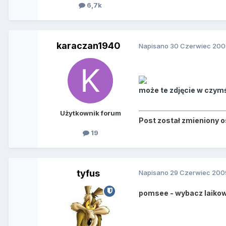
6,7k
karaczan1940
Napisano
30 Czerwiec 200
może te zdjęcie w czy
Użytkownik forum
Post został zmieniony 
19
tyfus
Napisano
29 Czerwiec 200
pomsee - wybacz laikowi,