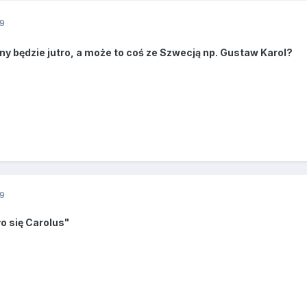
9
y będzie jutro, a może to coś ze Szwecją np. Gustaw Karol?
9
ło się Carolus"