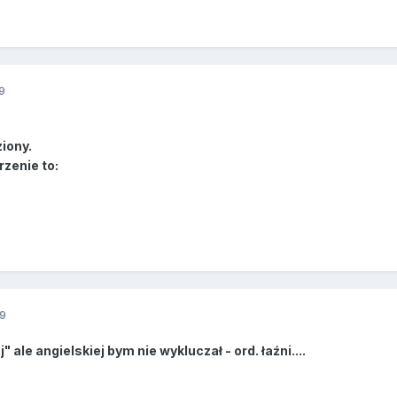
9
ziony.
rzenie to:
9
" ale angielskiej bym nie wykluczał - ord. łaźni....