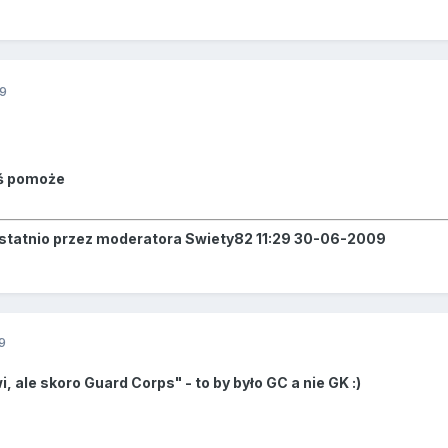
9
mś pomoże
ostatnio przez moderatora Swiety82 11:29 30-06-2009
9
 ale skoro Guard Corps" - to by było GC a nie GK :)