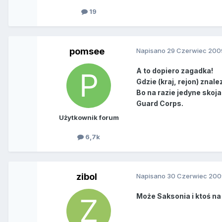
19
pomsee
Napisano
29 Czerwiec 200
A to dopiero zagadka!
Gdzie (kraj, rejon) znale
Bo na razie jedyne skoja
Guard Corps.
Użytkownik forum
6,7k
zibol
Napisano
30 Czerwiec 200
Może Saksonia i ktoś na j