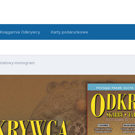
Księgarnia Odkrywcy
Karty podarunkowe
etalowy monogram