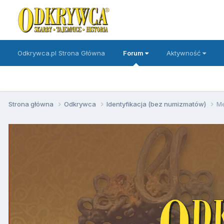
Odkrywca.pl Strona Główna
Forum
Aktywność
Strona główna
Odkrywca
Identyfikacja (bez numizmatów)
M