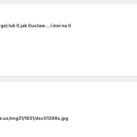
e) lub G jak Gustaw.... i inni na G
k.us/img31/1631/dsc01398s.jpg