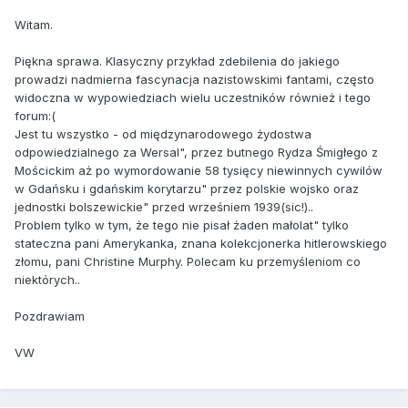
Witam.
Piękna sprawa. Klasyczny przykład zdebilenia do jakiego
prowadzi nadmierna fascynacja nazistowskimi fantami, często
widoczna w wypowiedziach wielu uczestników również i tego
forum:(
Jest tu wszystko - od międzynarodowego żydostwa
odpowiedzialnego za Wersal", przez butnego Rydza Śmigłego z
Mościckim aż po wymordowanie 58 tysięcy niewinnych cywilów
w Gdańsku i gdańskim korytarzu" przez polskie wojsko oraz
jednostki bolszewickie" przed wrześniem 1939(sic!)..
Problem tylko w tym, że tego nie pisał żaden małolat" tylko
stateczna pani Amerykanka, znana kolekcjonerka hitlerowskiego
złomu, pani Christine Murphy. Polecam ku przemyśleniom co
niektórych..
Pozdrawiam
VW