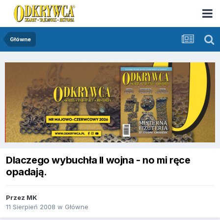
Główne
Dlaczego wybuchła II wojna - no mi ręce
opadają.
Przez
MK
11 Sierpień 2008
w
Główne