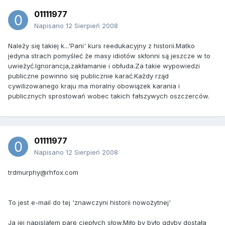
01111977
Napisano
12 Sierpień 2008
Należy się takiej k...'Pani' kurs reedukacyjny z historii.Matko
jedyna strach pomyśleć że masy idiotów skłonni są jeszcze w to
uwieżyć.Ignorancja,zakłamanie i obłuda.Za takie wypowiedzi
publiczne powinno się publicznie karać.Każdy rząd
cywilizowanego kraju ma moralny obowiązek karania i
publicznych sprostowań wobec takich fałszywych oszczerców.
01111977
Napisano
12 Sierpień 2008
trdmurphy@rhfox.com
To jest e-mail do tej 'znawczyni historii nowożytnej'
Ja jej napislałem parę ciepłych słow.Miło by było gdyby dostała