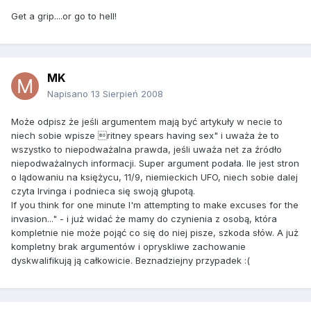
Get a grip....or go to hell!
MK
Napisano
13 Sierpień 2008
Może odpisz że jeśli argumentem mają być artykuły w necie to
niech sobie wpisze ritney spears having sex" i uważa że to
wszystko to niepodważalna prawda, jeśli uważa net za źródło
niepodważalnych informacji. Super argument podała. Ile jest stron
o lądowaniu na księżycu, 11/9, niemieckich UFO, niech sobie dalej
czyta Irvinga i podnieca się swoją głupotą.
If you think for one minute I'm attempting to make excuses for the
invasion..." - i już widać że mamy do czynienia z osobą, która
kompletnie nie może pojąć co się do niej pisze, szkoda słów. A już
kompletny brak argumentów i opryskliwe zachowanie
dyskwalifikują ją całkowicie. Beznadziejny przypadek :(