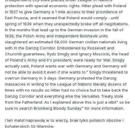
protection with special economic rights. Hitler plead with Poland
in 1937 to give Germany a 1 mile access to their providence of
East Prussia, and it seamed that Poland would comply ...until
spring of 1939 when they unexpectedly broke off all negotiations.
In the months that lead up to the German invasion in the fall of
1939, the Polish Army and independent Bolshevik units
slaughtered an estimated 58,000 German civilian nationals living
with in the Danzig Corridor. Emboldened by Roosevelt and
Churchill guarantees, Rydz Smigly and Ignacy Moscicki, the head
of Poland's Army and it's president, were ready for War. Smigly
actually said, Poland wants war with Germany and Germany will
not be able to avoid it even if she wants to." Smigly threatened to
overrun Germany in 3 days. Germany protested the Danzig
massacres in writing to the League of Nations literally dozens of
times with no results so Hitler had no choice but to take back the
Danzig Corridor and everything else the Versailles Treaty stole
from the Fatherland. As I explained above this is just a idbit" so be
sure to search Bromberg Bloody Sunday" for more information.
I ten matoł naprawdę w to wierzy, brak tylko polskich obozów i
bohaterskich SS-Mannów.