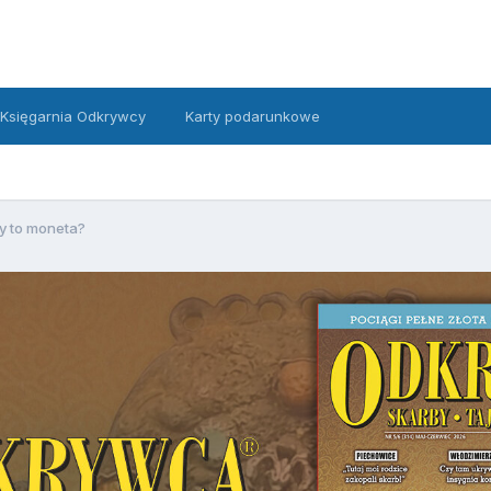
Księgarnia Odkrywcy
Karty podarunkowe
y to moneta?