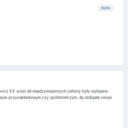
Autor
cz XX w,lub lat międzywojennych,żetony były wybijane
ie przyzakładowym czy spółdzielczym, itp.dobijała swoje