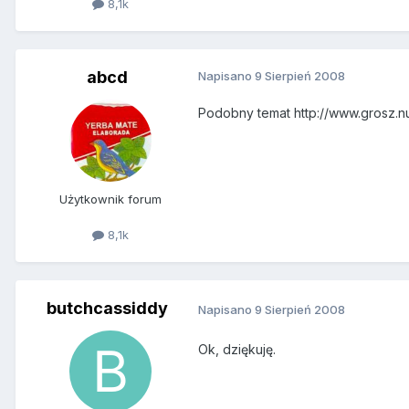
8,1k
abcd
Napisano
9 Sierpień 2008
Podobny temat http://www.grosz.n
Użytkownik forum
8,1k
butchcassiddy
Napisano
9 Sierpień 2008
Ok, dziękuję.