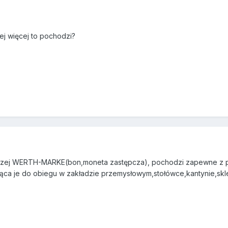
iej więcej to pochodzi?
czej WERTH-MARKE(bon,moneta zastępcza), pochodzi zapewne z po
a je do obiegu w zakładzie przemysłowym,stołówce,kantynie,sklep