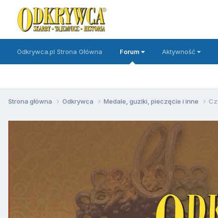
Odkrywca.pl Strona Główna
Forum
Aktywność
Strona główna
Odkrywca
Medale, guziki, pieczęcie i inne
Cz