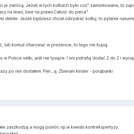
ci je zwrócą. Jeżeli w tych kolbach było coś" zamontowane, to zapo
cacy na lewo, bee na prawo.Całość do pieca".
debile. Jeżeli będziesz chciał odzyskać kolby, to pytanie nasunie 
ć, lub komuś ofiarować w prezencie, to tego nie kupią.
as w Polsce setki, jeśli nie tysiące. I oni potrafią dodać 2 do 2 i wyc
azy po nim dostałem. Pier....ę. Zbieram kinder - porąbanki
ie zaszkodzą a mogą pomóc np.w kwestii kontrekspertyzy.
ania.html