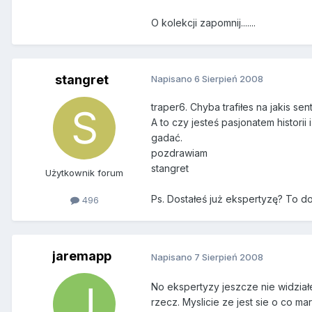
O kolekcji zapomnij.......
stangret
Napisano
6 Sierpień 2008
traper6. Chyba trafiłes na jakis se
A to czy jesteś pasjonatem histor
gadać.
pozdrawiam
stangret
Użytkownik forum
Ps. Dostałeś już ekspertyzę? To do
496
jaremapp
Napisano
7 Sierpień 2008
No ekspertyzy jeszcze nie widział
rzecz. Myslicie ze jest sie o co ma