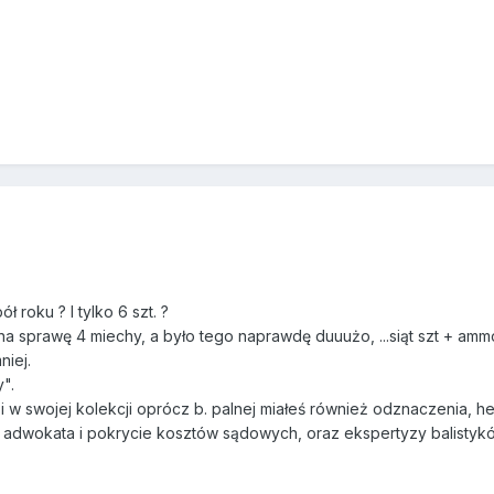
ł roku ? I tylko 6 szt. ?
 sprawę 4 miechy, a było tego naprawdę duuużo, ...siąt szt + ammo
niej.
".
 i w swojej kolekcji oprócz b. palnej miałeś również odznaczenia, h
 adwokata i pokrycie kosztów sądowych, oraz ekspertyzy balistyk