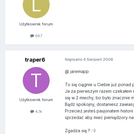
Użytkownik forum
667
traper6
Napisano
6 Sierpień 2008
@ jaremapp
To się ciągnie u Ciebie już ponad pó
Ja za pierwszym razem czekałem na
się w 2 miechy, bo było znacznie m
Użytkownik forum
Bądź spokojny, dostaniesz zawiasy
Przecież jesteś pasjonatem historii
4,1k
sprzedać aby mieć pieniądzory na
Zgadza się ? :-)