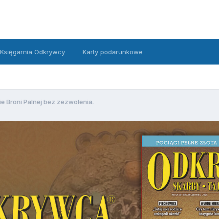
Księgarnia Odkrywcy
Karty podarunkowe
e Broni Palnej bez zezwolenia.