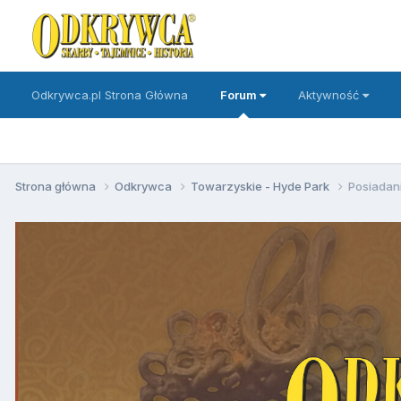
Odkrywca.pl Strona Główna
Forum
Aktywność
Strona główna
Odkrywca
Towarzyskie - Hyde Park
Posiadani