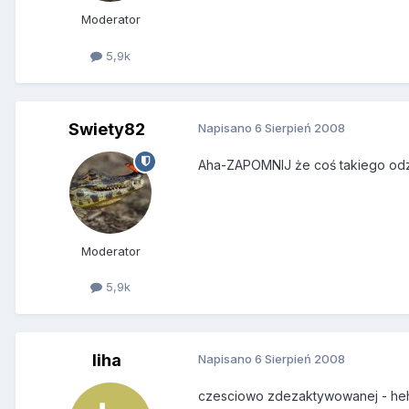
Moderator
5,9k
Swiety82
Napisano
6 Sierpień 2008
Aha-ZAPOMNIJ że coś takiego odz
Moderator
5,9k
liha
Napisano
6 Sierpień 2008
czesciowo zdezaktywowanej - he