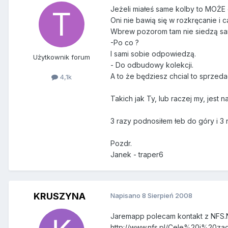
Jeżeli miałeś same kolby to MOŻE 
Oni nie bawią się w rozkręcanie i 
Wbrew pozorom tam nie siedzą sami 
-Po co ?
I sami sobie odpowiedzą.
Użytkownik forum
- Do odbudowy kolekcji.
A to że będziesz chcial to sprzeda
4,1k
Takich jak Ty, lub raczej my, jest n
3 razy podnosiłem łeb do góry i 3 r
Pozdr.
Janek - traper6
KRUSZYNA
Napisano
8 Sierpień 2008
Jaremapp polecam kontakt z NFS.N
http://www.nfs.pl/Cele%20i%20zad