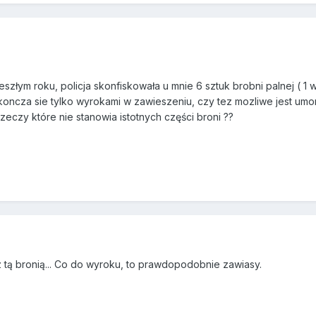
zeszłym roku, policja skonfiskowała u mnie 6 sztuk brobni palnej ( 1
koncza sie tylko wyrokami w zawieszeniu, czy tez mozliwe jest umor
zeczy które nie stanowia istotnych części broni ??
z tą bronią... Co do wyroku, to prawdopodobnie zawiasy.