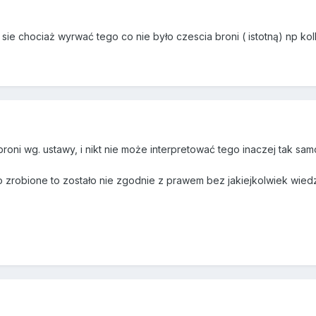
ie chociaż wyrwać tego co nie było czescia broni ( istotną) np kol
broni wg. ustawy, i nikt nie może interpretować tego inaczej tak sa
" to zrobione to zostało nie zgodnie z prawem bez jakiejkolwiek wied