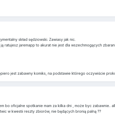
ntymentalny skład sędziowski. Zawiasy jak nic.
ii i ją ratujesz jaremapp to akurat nie jest dla wszechmogących z
piero jest zabawny komiks, na podstawie którego oczywiście prokura
em bo oficjalne spotkanie mam za kilka dni , może byc zabawnie..
rtwic w kwestii reszty zbiorów, nie będących bronią palną ??