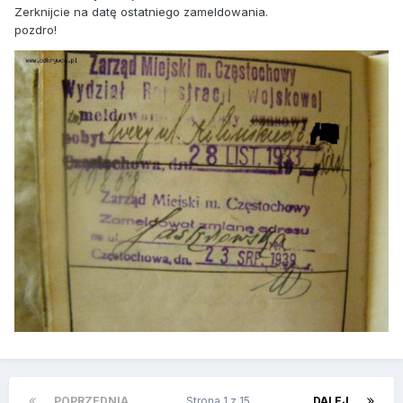
Zerknijcie na datę ostatniego zameldowania.
pozdro!
POPRZEDNIA
Strona 1 z 15
DALEJ