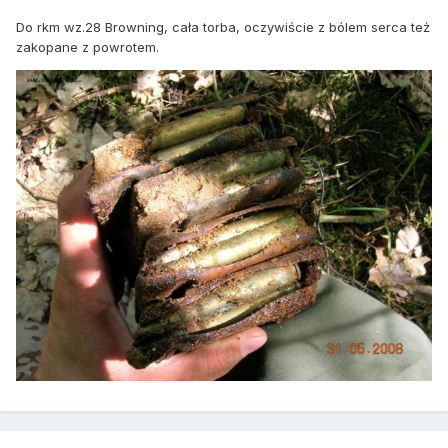
Do rkm wz.28 Browning, cała torba, oczywiście z bólem serca też
zakopane z powrotem.