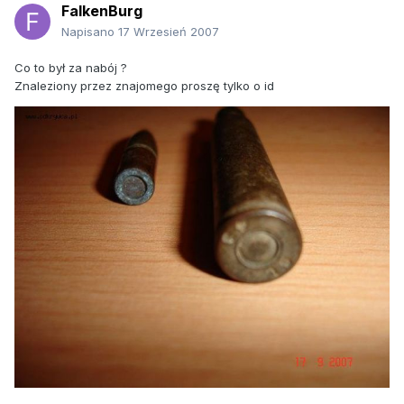
FalkenBurg
Napisano
17 Wrzesień 2007
Co to był za nabój ?
Znaleziony przez znajomego proszę tylko o id