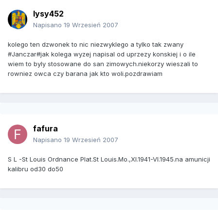
lysy452
Napisano
19 Wrzesień 2007
kolego ten dzwonek to nic niezwyklego a tylko tak zwany
#Janczar#jak kolega wyzej napisal od uprzezy konskiej i o ile
wiem to byly stosowane do san zimowych.niekorzy wieszali to
rowniez owca czy barana jak kto woli.pozdrawiam
fafura
Napisano
19 Wrzesień 2007
S L -St Louis Ordnance Plat.St Louis.Mo.,XI.1941-VI.1945.na amunicji
kalibru od30 do50