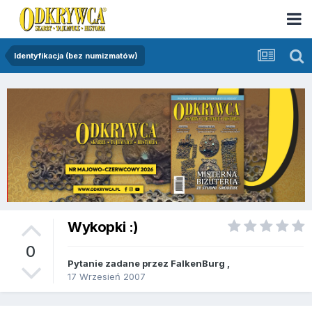
Identyfikacja (bez numizmatów)
Wykopki :)
0
Pytanie zadane przez
FalkenBurg
,
17 Wrzesień 2007