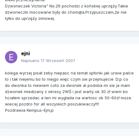
Dzwoneczek Victoria" No.26 pochodzi z końskiej uprzęży.Takie
dzwoneczki mocowane były do chomąta.Przypuszczam,że nie
tylko do uprzęży zimowej.
ejni
Napisano
17 Wrzesień 2007
kolega wyrzej pisał zeby niepasc na temat spłonki jak urwie palce
to i tak niejemu bo to niejgo więc czym sie przejmujecie :D;p co
do dwonka to niewiem coto za dwonek al podoba mi sie ja mam
dzwonek miedizany z okresy 2WŚ i jest warty ok 30 zł wiem bo
hciałem sprzedac a ten mi wyglada na wartosc ok 50-60zł moze
wiecej pozdro for all wszyskich poszukiwaczy!!!!
Pozdrawia Kempus-Ejni;p