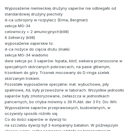
Wyposażenie niemieckiej drużyny saperów nie odbiegało od
standardowej drużyny piechoty
d-ca uzbrojony w rozpylacz (Erma, Bergman)
sekcja MG-34
celowniczy + 2 amunicyjnych(k98)
6 żołnierzy (k98)
wyposażenie saperskie to:
d-ca nożyce do cięcia drutu (małe)
sekcja MG-34 wiadomo
dwie sekcje po 3 saperów: łopata, kilof, siekiera przenoszone w
specjalnych skórzanych pokrowcach, na pasie głównym,
trzonkiem do góry. Trzonek mocowany do D-ringa szelek
skórzanym trokiem.
Pozostałe wyposażenie specjalne: mat. wybuchowe, piły
spalinowe, itd, były przewożone w taborach. Wszystkie jednostki
saperów były zmotoryzowane, zwłaszcza w jednostkach
pancernych, bo chyba mówimy o 39 Pi.Abt. der 3 Pz. Div. WH.
Wyposażenie saperów przeprawowych, budowlanych, w
oczywisty sposób różniło się.
Co do ilości saperów w dywizji to:
na szczeblu dywizji był 3-kompanijny batalion. W późniejszym