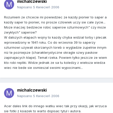
michalczewski
Napisano
5 Kwiecień 2006
Rozumiem ze chcecie mi powiedziec ze kazdy pionier to saper a
kazdy saper to pionier, no prosze czlowiek uczy sie cale zycie...
Moze inaczej: bedziecie robic saperow szturmowych" czy moze
zwyklych" saperow?
W dalszych etapach wojny to kazdy chyba widzial torby i plecak
wprowadzony w 1941 roku. Co do wrzesnia 39 to saperzy
szturmowi uzywali skorzanych toreb o wygladzie zupelnie innym
niz te pozniejsze (charakterystyczne okragle szwy paskow
zapinajacych klape). Temat rzeka. Powiem tylko jeszcze ze wiem
kto robi repliki. Widze jednak ze sa tu koledzy z wieksza wiedza
wiec nie bede sie osmieszal swoimi wypocinami...
michalczewski
Napisano
5 Kwiecień 2006
Acer dales link do innego watku wiec tak przy okazji, jak wrzuca
sie fotki z ksiazek to warto dopisac tytul i autora.