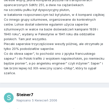
okresie wojny, jedna kompania jeździła na transporterach
opancerzonych SdKfz 251, a dwie na ciężarówkach.
na szczeblu pułku był dyspozycyjny pluton,
w batalionie rozpoznawczym też był pluton, w 4 kompanii ciężkiej
Co innego grupy szturmowe, organizowane do konkretnych
celów. Lohse dostał odemnie egulamin użycia saperów
szturmowych w walce na bazie doświadczeń kampanii 1939 i
1940 roku", wydany w Palestynie w 1941 roku dla oddziałów
polskich. Tam jest wszystko.
Plecaki saperskie trzyczęściowe weszły później, ale otrzymało je
tylko 20% pododziałów saperów.
Co do słowa saper", to pochodzi ono z języka francuskiego
sapeur" i do Polski trafiło z wojskiem napoleońskim, po niemiecku
będzie pionier", a po angielsku engineer" czyli inżynier". Saper" i
tak brzmi lepiej niż XIX-wieczny szanc-chłop", który to sypał
szańce.
Steiner7
Napisano
5 Kwiecień 2006