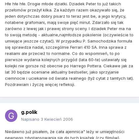
Hłe hłe hłe. Drogie młode dziatki. Dziadek Peter to już takich
przełomów przeżył kilka. Za każdym razem okazywało się, że
jeden dotychczas dobry pisarz to teraz jest be, a jego krytycy,
notabene grafomani, mają swoje pięć minut. Zdarzało się tak
zarówno z lewej jak i prawej strony sceny. I dziadek Peter ma na
to swoją metodę - aktualne,najmłodsze pokolenie (oczywieście to
umiejące jeszcze czytać). W przypadku P. Samochodzika formuła
się sprawdza nadal, szczególnie Ferrari 410 SA. Inna sprawa z
realiami ale przecież to normalne. Co do wspomnień, to po
pierwsze wydania kolejnych przygód (lata 60-te) ustawiały się
kolejki nie gorsze niż obecnie po Harrego Pottera. Ciekawe jak za
lat 30 będzie oceniane aktualny bestseller, jako sprzyjanie
ciemnocie i uciekanie od świata realnego (tyż cytat z tamtych lat).
Pozdrawiam i życzę więcej refleksji.
g.polik
Napisano
3 Kwiecień 2006
Niedawno już pisałem, że cała ajemnica" leży w umiejętności
pewnego zdystansowania się do tych książek (czy filmów).