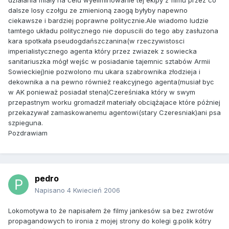
działania miały na celu wyeliminowanie tej ekipy z filmu przez co
dalsze losy czołgu ze zmienioną zaogą byłyby napewno
ciekawsze i bardziej poprawne politycznie.Ale wiadomo ludzie
tamtego układu politycznego nie dopuscili do tego aby zasłuzona
kara spotkała pseudogdańszczanina(w rzeczywistosci
imperialistycznego agenta który przez zwiazek z sowiecka
sanitariuszka mógł wejśc w posiadanie tajemnic sztabów Armii
Sowieckiej)nie pozwolono mu ukara szabrownika złodzieja i
dekownika a na pewno również reakcyjnego agenta(musiał byc
w AK ponieważ posiadał stena)Czereśniaka który w swym
przepastnym worku gromadził materiały obciążajace które póżniej
przekazywał zamaskowanemu agentowi(stary Czeresniak)ani psa
szpieguna.
Pozdrawiam
pedro
Napisano
4 Kwiecień 2006
Lokomotywa to że napisałem że filmy jankesów sa bez zwrotów
propagandowych to ironia z mojej strony do kolegi g.polik kótry