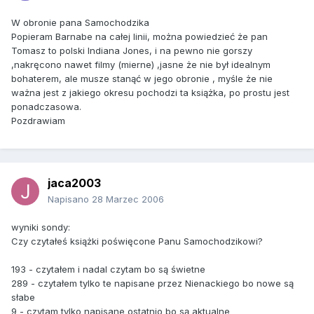
W obronie pana Samochodzika
Popieram Barnabe na całej linii, można powiedzieć że pan
Tomasz to polski Indiana Jones, i na pewno nie gorszy
,nakręcono nawet filmy (mierne) ,jasne że nie był idealnym
bohaterem, ale musze stanąć w jego obronie , myśle że nie
ważna jest z jakiego okresu pochodzi ta książka, po prostu jest
ponadczasowa.
Pozdrawiam
jaca2003
Napisano
28 Marzec 2006
wyniki sondy:
Czy czytałeś książki poświęcone Panu Samochodzikowi?
193 - czytałem i nadal czytam bo są świetne
289 - czytałem tylko te napisane przez Nienackiego bo nowe są
słabe
9 - czytam tylko napisane ostatnio bo są aktualne