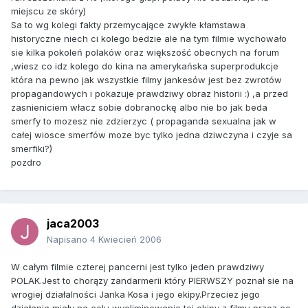
miejscu ze skóry)
Sa to wg kolegi fakty przemycające zwykłe kłamstawa
historyczne niech ci kolego bedzie ale na tym filmie wychowało
sie kilka pokoleń polaków oraz większość obecnych na forum
,wiesz co idz kolego do kina na amerykańska superprodukcje
która na pewno jak wszystkie filmy jankesów jest bez zwrotów
propagandowych i pokazuje prawdziwy obraz historii :) ,a przed
zasnieniciem włacz sobie dobranockę albo nie bo jak beda
smerfy to mozesz nie zdzierzyc ( propaganda sexualna jak w
całej wiosce smerfów moze byc tylko jedna dziwczyna i czyje sa
smerfiki?)
pozdro
jaca2003
Napisano
4 Kwiecień 2006
W całym filmie czterej pancerni jest tylko jeden prawdziwy
POLAK.Jest to chorązy zandarmerii który PIERWSZY poznał sie na
wrogiej działalności Janka Kosa i jego ekipy.Przeciez jego