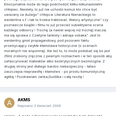
Emocjonalnie może do tego podchodzić klilku-kilkunastoletni
chłopiec. Niestety, to już nie uchodzi komuś kto chce być
uwazany za dużego" chłopca. Literatura Nienackiego to
ewidentna s.f. i tak to trzeba traktować. Walory artystyczne" czy
poznawcze książki i filmu to już przecież subiektywna ocena
każdego odbiorcy ! Trochę (a nawet więcej niż trochę) inaczej
ma się sprawa z Czietyrie tankisty i adnaja sobaka". Jest to
ewidentny gniot propagandowy, pod pozorami faktu
przemycający zwykłe kłamstawa historyczne (o ocenach
moralnych nie wspomnę). Ale też to, to może podobać się bo jest
(film) zrobiony zręcznie z pewnym rozmachem i w ten sposób aby
zafascynować małolatów albo bezkrytycznych bezmózgów. Z
drugiej strony jest dlatego bardzo niebezpieczny - łatwo
zaszczepia nieprawdfę i kłamstwo - po prostu komunistyczną
agitkę ! Pozdrawiam Janka,Gustlika i całą resztę !
AKMS
Napisano
3 Kwiecień 2006