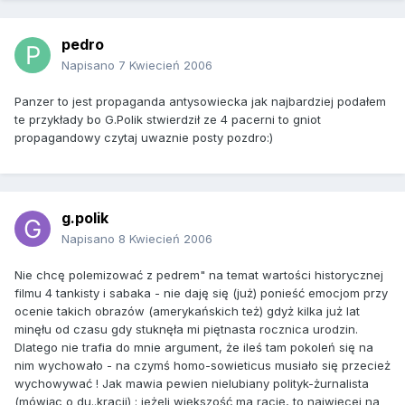
pedro
Napisano
7 Kwiecień 2006
Panzer to jest propaganda antysowiecka jak najbardziej podałem
te przykłady bo G.Polik stwierdził ze 4 pacerni to gniot
propagandowy czytaj uwaznie posty pozdro:)
g.polik
Napisano
8 Kwiecień 2006
Nie chcę polemizować z pedrem" na temat wartości historycznej
filmu 4 tankisty i sabaka - nie daję się (już) ponieść emocjom przy
ocenie takich obrazów (amerykańskich też) gdyż kilka już lat
minęłu od czasu gdy stuknęła mi piętnasta rocznica urodzin.
Dlatego nie trafia do mnie argument, że ileś tam pokoleń się na
nim wychowało - na czymś homo-sowieticus musiało się przecież
wychowywać ! Jak mawia pewien nielubiany polityk-żurnalista
(mówiąc o du..kracji) : jeżeli większość ma rację, to najwięcej na