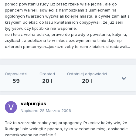
pomoc powstaniu rudy juz przez rzeke wisle jechal, ale go
ppancem walneli, sowieci z harmoszkami z usmiechem na
ogolonych twarzach wyzwalali kolejne miasta, a cywile zamiast z
krzykiem uciekac do lasu kwiatami ich obsypywali, ze juz serii
tygrysow, czy kpt zbika nie wspomne.
no i teraz wolna polska, prawo do prawdy o powstaniu, katyniu,
zsylkach, a publiczna tv w mlodziezowym prime timie daje np
czterech pancernych...jeszcze zeby to nam z bialorusi nadawali...
Odpowiedzi
Created
Ostatniej odpowiedzi
59
20 l
20 l
valpurgius
Napisano
28 Marzec 2006
Toż to szerzenie reakcyjnej propagandy. Przeciez każdy wie, że
Rudego" nie walnęli z ppanca, tylko wjechał na minę, doskonale
zamaskowaną na moście ;)