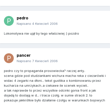
pedro
Napisano
4 Kwiecień 2006
Lokomotywa nie ujął by tego właściwiej :) pozdro
pancer
Napisano
7 Kwiecień 2006
pedro czy to propaganda prosowiecka? raczej anty..
scena gdzie pod studziankami wichura macha reka z ciezarówki i
widac 4 zegarki na dłoni... tekst gustlika o kombinowaniu przez
kucharza na umrzykach..a ciekawe ile scenek wycieli..
a tak naprawde to przez wszystkie odcinki gonia front a jak
dojadą to dostają w d... i traca czołg. w sumie stracili 2. to
pokazuje jakkrótkie było działanie czołgu w warunkach bojowych