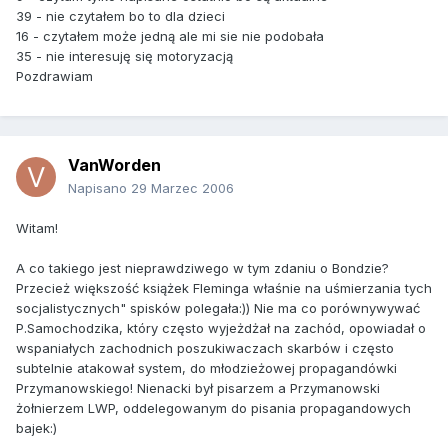
39 - nie czytałem bo to dla dzieci
16 - czytałem może jedną ale mi sie nie podobała
35 - nie interesuję się motoryzacją
Pozdrawiam
VanWorden
Napisano
29 Marzec 2006
Witam!
A co takiego jest nieprawdziwego w tym zdaniu o Bondzie?
Przecież większość książek Fleminga właśnie na uśmierzania tych
socjalistycznych" spisków polegała:)) Nie ma co porównywywać
P.Samochodzika, który często wyjeżdżał na zachód, opowiadał o
wspaniałych zachodnich poszukiwaczach skarbów i często
subtelnie atakował system, do młodzieżowej propagandówki
Przymanowskiego! Nienacki był pisarzem a Przymanowski
żołnierzem LWP, oddelegowanym do pisania propagandowych
bajek:)