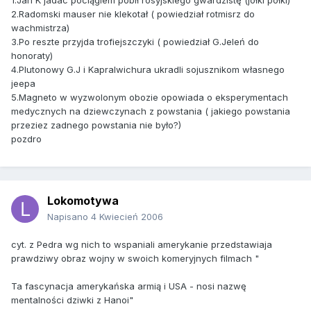
1.Jan K jadac pociągiem pobił rosyjskiego gwardzistę (jołki połki)
2.Radomski mauser nie klekotał ( powiedział rotmisrz do
wachmistrza)
3.Po reszte przyjda trofiejszczyki ( powiedział G.Jeleń do
honoraty)
4.Plutonowy G.J i Kapralwichura ukradli sojusznikom własnego
jeepa
5.Magneto w wyzwolonym obozie opowiada o eksperymentach
medycznych na dziewczynach z powstania ( jakiego powstania
przeziez zadnego powstania nie było?)
pozdro
Lokomotywa
Napisano
4 Kwiecień 2006
cyt. z Pedra wg nich to wspaniali amerykanie przedstawiaja
prawdziwy obraz wojny w swoich komeryjnych filmach "
Ta fascynacja amerykańska armią i USA - nosi nazwę
mentalności dziwki z Hanoi"