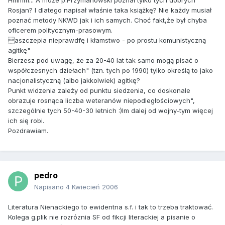
Hmmm... A może p.Przymanowski poznał tylko tych dobrych"
Rosjan? I dlatego napisał właśnie taka książkę? Nie każdy musiał
poznać metody NKWD jak i ich samych. Choć fakt,że był chyba
oficerem politycznym-prasowym.
aszczepia nieprawdfę i kłamstwo - po prostu komunistyczną
agitkę"
Bierzesz pod uwagę, że za 20-40 lat tak samo mogą pisać o
współczesnych dziełach" (tzn. tych po 1990) tylko określą to jako
nacjonalistyczną (albo jakkolwiek) agitkę?
Punkt widzenia zależy od punktu siedzenia, co doskonale
obrazuje rosnąca liczba weteranów niepodległościowych",
szczególnie tych 50-40-30 letnich :)Im dalej od wojny-tym więcej
ich się robi.
Pozdrawiam.
pedro
Napisano
4 Kwiecień 2006
Literatura Nienackiego to ewidentna s.f. i tak to trzeba traktować.
Kolega g.plik nie rozróznia SF od fikcji literackiej a pisanie o