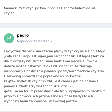
Nienacki mi zbrzydł po tym, chociaż Dagome Iudex" da się
czytać...
pedro
Napisano
30 Marzec 2006
Faktycznie Nienacki ma czarne plamy w zyciorysie ale co z tego
,cała seria Dago jest super,pan samochodzik jest lepszą lektura
dla młodziezy niz Batman i inne badziewia marwela, równie
dobrze mozna oskarzyc 85% ludzi na forum ze zbieraja
niepoprawnie politycznie pamiatki po SS,Werhmachcie czy Armii
Czerwonej sprawdzanie poprawnosci politycznej
książek,znalezisk czy grup GRH jest chore i jest na poziomie
panów z młodzierzy wszechpolskiej czy LPR
(jezeli sa na forum przedstawiciele tych ugrupowań to bardzo mi
przykro z powodu ich przynalezności moze kiedys to ich
wypociny beda zabronione ustawowo) pozdro