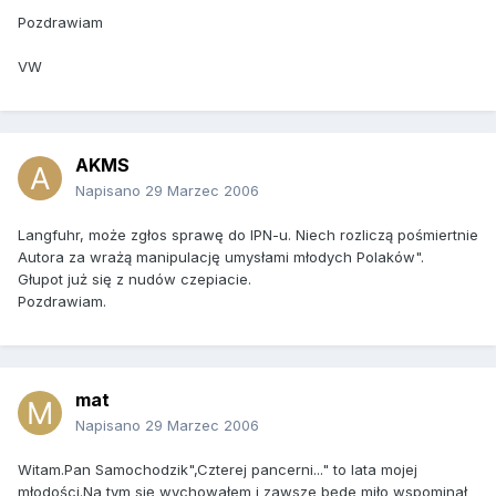
Pozdrawiam
VW
AKMS
Napisano
29 Marzec 2006
Langfuhr, może zgłos sprawę do IPN-u. Niech rozliczą pośmiertnie
Autora za wrażą manipulację umysłami młodych Polaków".
Głupot już się z nudów czepiacie.
Pozdrawiam.
mat
Napisano
29 Marzec 2006
Witam.Pan Samochodzik",Czterej pancerni..." to lata mojej
młodości.Na tym się wychowałem i zawsze będe miło wspominał