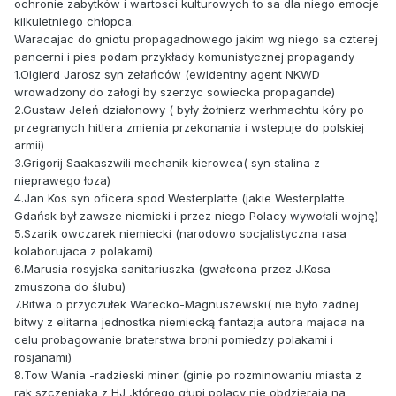
ochronie zabytków i wartosci kulturowych to sa dla niego emocje
kilkuletniego chłopca.
Waracajac do gniotu propagadnowego jakim wg niego sa czterej
pancerni i pies podam przykłady komunistycznej propagandy
1.Olgierd Jarosz syn zełańców (ewidentny agent NKWD
wrowadzony do załogi by szerzyc sowiecka propagande)
2.Gustaw Jeleń działonowy ( były żołnierz werhmachtu kóry po
przegranych hitlera zmienia przekonania i wstepuje do polskiej
armii)
3.Grigorij Saakaszwili mechanik kierowca( syn stalina z
nieprawego łoza)
4.Jan Kos syn oficera spod Westerplatte (jakie Westerplatte
Gdańsk był zawsze niemicki i przez niego Polacy wywołali wojnę)
5.Szarik owczarek niemiecki (narodowo socjalistyczna rasa
kolaborujaca z polakami)
6.Marusia rosyjska sanitariuszka (gwałcona przez J.Kosa
zmuszona do ślubu)
7.Bitwa o przyczułek Warecko-Magnuszewski( nie było zadnej
bitwy z elitarna jednostka niemiecką fantazja autora majaca na
celu probagowanie braterstwa broni pomiedzy polakami i
rosjanami)
8.Tow Wania -radzieski miner (ginie po rozminowaniu miasta z
rak szczeniaka z HJ ,którego głupi polacy nie obdzieraja na