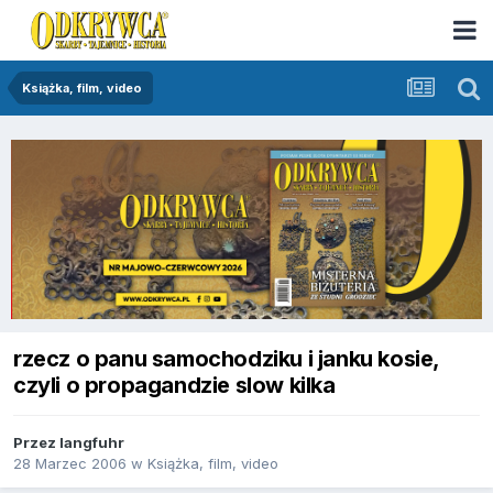
Książka, film, video
rzecz o panu samochodziku i janku kosie,
czyli o propagandzie slow kilka
Przez
langfuhr
28 Marzec 2006
w
Książka, film, video