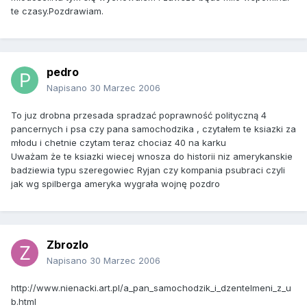
te czasy.Pozdrawiam.
pedro
Napisano
30 Marzec 2006
To juz drobna przesada spradzać poprawność polityczną 4
pancernych i psa czy pana samochodzika , czytałem te ksiazki za
młodu i chetnie czytam teraz chociaz 40 na karku
Uważam że te ksiazki wiecej wnosza do historii niz amerykanskie
badziewia typu szeregowiec Ryjan czy kompania psubraci czyli
jak wg spilberga ameryka wygrała wojnę pozdro
Zbrozlo
Napisano
30 Marzec 2006
http://www.nienacki.art.pl/a_pan_samochodzik_i_dzentelmeni_z_u
b.html