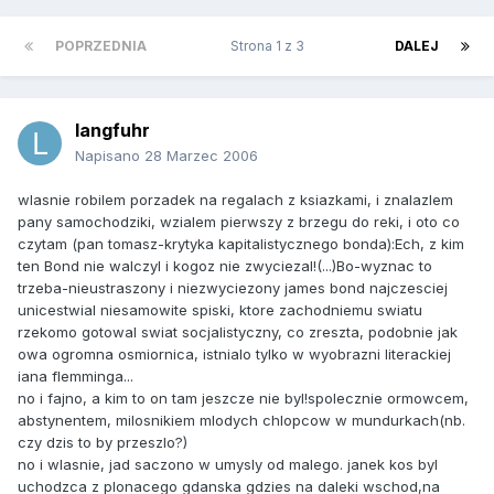
POPRZEDNIA
Strona 1 z 3
DALEJ
langfuhr
Napisano
28 Marzec 2006
wlasnie robilem porzadek na regalach z ksiazkami, i znalazlem
pany samochodziki, wzialem pierwszy z brzegu do reki, i oto co
czytam (pan tomasz-krytyka kapitalistycznego bonda):Ech, z kim
ten Bond nie walczyl i kogoz nie zwyciezal!(...)Bo-wyznac to
trzeba-nieustraszony i niezwyciezony james bond najczesciej
unicestwial niesamowite spiski, ktore zachodniemu swiatu
rzekomo gotowal swiat socjalistyczny, co zreszta, podobnie jak
owa ogromna osmiornica, istnialo tylko w wyobrazni literackiej
iana flemminga...
no i fajno, a kim to on tam jeszcze nie byl!spolecznie ormowcem,
abstynentem, milosnikiem mlodych chlopcow w mundurkach(nb.
czy dzis to by przeszlo?)
no i wlasnie, jad saczono w umysly od malego. janek kos byl
uchodzca z plonacego gdanska gdzies na daleki wschod,na