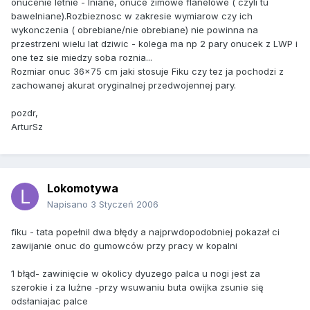
onucenie letnie - lniane, onuce zimowe flanelowe ( czyli tu
bawelniane).Rozbieznosc w zakresie wymiarow czy ich
wykonczenia ( obrebiane/nie obrebiane) nie powinna na
przestrzeni wielu lat dziwic - kolega ma np 2 pary onucek z LWP i
one tez sie miedzy soba roznia...
Rozmiar onuc 36x75 cm jaki stosuje Fiku czy tez ja pochodzi z
zachowanej akurat oryginalnej przedwojennej pary.
pozdr,
ArturSz
Lokomotywa
Napisano
3 Styczeń 2006
fiku - tata popełnil dwa błędy a najprwdopodobniej pokazał ci
zawijanie onuc do gumowców przy pracy w kopalni
1 błąd- zawinięcie w okolicy dyuzego palca u nogi jest za
szerokie i za lużne -przy wsuwaniu buta owijka zsunie się
odsłaniajac palce