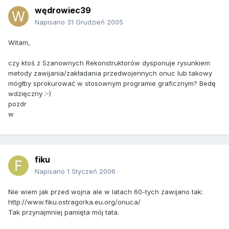
wędrowiec39
Napisano
31 Grudzień 2005
Witam,
czy ktoś z Szanownych Rekonstruktorów dysponuje rysunkiem
metody zawijania/zakładania przedwojennych onuc lub takowy
mógłby sprokurować w stosownym programie graficznym? Bedę
wdzięczny :-)
pozdr
w
fiku
Napisano
1 Styczeń 2006
Nie wiem jak przed wojna ale w latach 60-tych zawijano tak:
http://www.fiku.ostragorka.eu.org/onuca/
Tak przynajmniej pamięta mój tata.