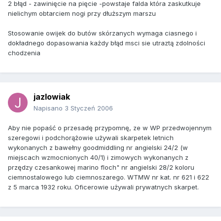
2 błąd - zawinięcie na pięcie -powstaje falda która zaskutkuje
nielichym obtarciem nogi przy dłuższym marszu
Stosowanie owijek do butów skórzanych wymaga ciasnego i
dokładnego dopasowania każdy błąd msci sie utraztą zdolności
chodzenia
jazlowiak
Napisano
3 Styczeń 2006
Aby nie popaść o przesadę przypomnę, ze w WP przedwojennym
szeregowi i podchorążowie używali skarpetek letnich
wykonanych z bawełny goodmiddling nr angielski 24/2 (w
miejscach wzmocnionych 40/1) i zimowych wykonanych z
przędzy czesankowej marino floch" nr angielski 28/2 koloru
ciemnostalowego lub ciemnoszarego. WTMW nr kat. nr 621 i 622
z 5 marca 1932 roku. Oficerowie używali prywatnych skarpet.