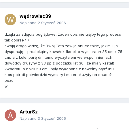
wędrowiec39
Napisano
2 Styczeń 2006
dzięki za zdjęcia poglądowe, żaden opis nie ująłby tego procesu
tak dobrze :-)
swoją drogą widzę, że Twój Tata zawija onuce takie, jakimi i ja
dysponuję - prostokątny kawałek flaneli o wymiarach 35 cm x 75
cm, a z kolei parę dni temu wyczytałem we wspomnieniach
dowódcy druzyny z 33 pp z początku lat 30., że miały kształt
kwadratu o boku 50 cm i były wykonane z bawełny bądź lnu...
ktos potrafi potwierdzić wymiary i materiał użyty na onuce?
pozdr
w
ArturSz
Napisano
3 Styczeń 2006