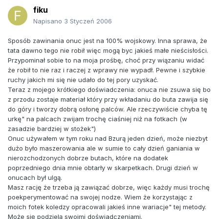
fiku
Napisano
3 Styczeń 2006
Sposób zawinania onuc jest na 100% wojskowy. Inna sprawa, że
tata dawno tego nie robił więc mogą byc jakieś małe nieścisłości.
Przypominał sobie to na moja prośbę, choć przy wiązaniu widać
że robił to nie raz i raczej z wprawy nie wypadł. Pewne i szybkie
ruchy jakich mi się nie udało do tej pory uzyskać.
Teraz z mojego krótkiego doświadczenia: onuca nie zsuwa się bo
z przodu zostaje materiał który przy wkładaniu do buta zawija się
do góry i tworzy dobrą osłonę palców. Ale rzeczywiście chyba tę
urkę" na palcach zwijam trochę ciaśniej niż na fotkach (w
zasadzie bardziej w stożek")
Onuc używałem w tym roku nad Bzurą jeden dzień, może niezbyt
dużo było maszerowania ale w sumie to cały dzień ganiania w
nierozchodzonych dobrze butach, które na dodatek
poprzedniego dnia mnie obtarły w skarpetkach. Drugi dzień w
onucach był ulgą.
Masz rację że trzeba ją zawiązać dobrze, więc każdy musi trochę
poekperymentować na swojej nodze. Wiem że korzystając z
moich fotek koledzy opracowali jakieś inne wariacje" tej metody.
Może się podzielą swoimi doświadczeniami.