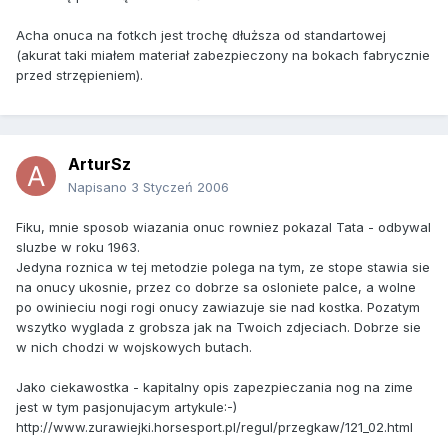
Acha onuca na fotkch jest trochę dłuższa od standartowej
(akurat taki miałem materiał zabezpieczony na bokach fabrycznie
przed strzępieniem).
ArturSz
Napisano
3 Styczeń 2006
Fiku, mnie sposob wiazania onuc rowniez pokazal Tata - odbywal
sluzbe w roku 1963.
Jedyna roznica w tej metodzie polega na tym, ze stope stawia sie
na onucy ukosnie, przez co dobrze sa osloniete palce, a wolne
po owinieciu nogi rogi onucy zawiazuje sie nad kostka. Pozatym
wszytko wyglada z grobsza jak na Twoich zdjeciach. Dobrze sie
w nich chodzi w wojskowych butach.
Jako ciekawostka - kapitalny opis zapezpieczania nog na zime
jest w tym pasjonujacym artykule:-)
http://www.zurawiejki.horsesport.pl/regul/przegkaw/121_02.html