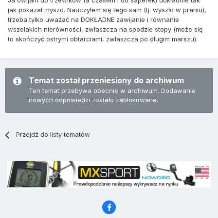
Ja owijam do trzewików (a czasem i do saperek) dokładnie tak
jak pokazał myszd. Nauczyłem się tego sam (tj. wyszło w praniu),
trzeba tylko uważać na DOKŁADNE zawijanie i równanie
wszelakich nierówności, zwłaszcza na spodzie stopy (może się
to skończyć ostrymi obtarciami, zwłaszcza po długim marszu).
Temat został przeniesiony do archiwum
Ten temat przebywa obecnie w archiwum. Dodawanie
nowych odpowiedzi zostało zablokowane.
Przejdź do listy tematów