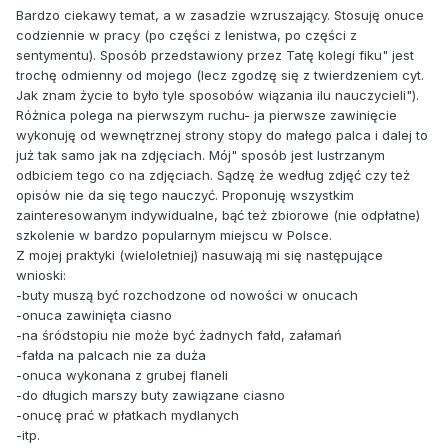
Bardzo ciekawy temat, a w zasadzie wzruszający. Stosuję onuce
codziennie w pracy (po części z lenistwa, po części z
sentymentu). Sposób przedstawiony przez Tatę kolegi fiku" jest
trochę odmienny od mojego (lecz zgodzę się z twierdzeniem cyt.
Jak znam życie to było tyle sposobów wiązania ilu nauczycieli").
Różnica polega na pierwszym ruchu- ja pierwsze zawinięcie
wykonuję od wewnętrznej strony stopy do małego palca i dalej to
już tak samo jak na zdjęciach. Mój" sposób jest lustrzanym
odbiciem tego co na zdjęciach. Sądzę że według zdjęć czy też
opisów nie da się tego nauczyć. Proponuję wszystkim
zainteresowanym indywidualne, bąć też zbiorowe (nie odpłatne)
szkolenie w bardzo popularnym miejscu w Polsce.
Z mojej praktyki (wieloletniej) nasuwają mi się następujące
wnioski:
-buty muszą być rozchodzone od nowości w onucach
-onuca zawinięta ciasno
-na śródstopiu nie może być żadnych fałd, załamań
-fałda na palcach nie za duża
-onuca wykonana z grubej flaneli
-do długich marszy buty zawiązane ciasno
-onucę prać w płatkach mydlanych
-itp.