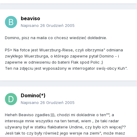
beaviso
Napisano
26 Grudzień 2005
Domino, pisz na maila co chcesz wiedzieć dokładnie.
PS> Na fotce jest Wuerzburg-Riese, czyli olbrzymia" odmiana
zwykłego Wuerzburga, o którego zapewne pytał Domino - i
zapewne w odniesieniu do baterii Flak spod Polic ;)
Ten na zdjęciu jest wyposażony w interrogator swój-obcy Kuh".
Domino(*)
Napisano
26 Grudzień 2005
Heheh Beaviso zgadles:))), chodzi mi dokladnie o ten^^, a
interesuje mnie wszystko na ten temat, wiem , że taki radar
używany był w statku flakbaterie Undine, czy było ich więcej??
Jesli tak to czy były również jego wersje na ziemi", może masz