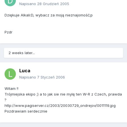
Napisano
28 Grudzień 2005
Dziękuje Alkali:D, wybacz za moją nieznajomość;p
Pzdr
2 weeks later...
Luca
Napisano
7 Styczeń 2006
Witam !!
Trójmiejska ekipo ;) a to jak sie nie mylę ten W-R z Czech, prawda
?
http://www.pagiserver.cz/2003/20030729_ondrejov/0011119.jpg
Pozdrawiam serdecznie