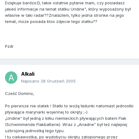
Dziękuje bardzo:D, takie ostatnie pytanie mam, czy posiadasz
jakieś informacje na temat statku Undine", który wyposażony był
własnie w taki radar??Znalazlem, tylko jedna stronke na jego
temat, moze posiada ktos zdjecie tego statku??
Pzdr
Alkali
Napisano
28 Grudzień 2005
Cześć Domino,
Po pierwsze nie statek ! Statki to wożą ładunki natomiast jednostki
pływające marynarki wojennej to okręty ;-)
„Undine” był jedną z kilku niemieckich pływających baterii Flak
(Schwimmende Flakbatterie). Wraz z „Ariadne” był też najlepiej
uzbrojoną jednostką tego typu.
I tu ciekawostka, po wydobyciu okrętu zatopionego przez