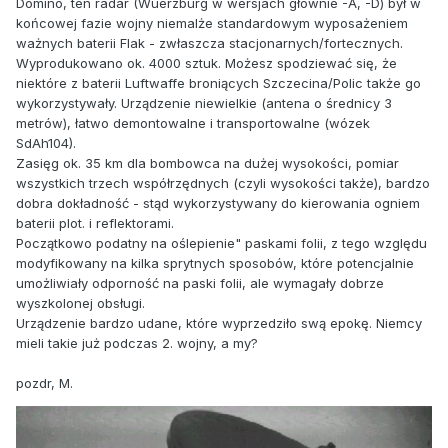
Domino, ten radar (Wuerzburg w wersjach głównie -A, -D) był w
końcowej fazie wojny niemalże standardowym wyposażeniem
ważnych baterii Flak - zwłaszcza stacjonarnych/fortecznych.
Wyprodukowano ok. 4000 sztuk. Możesz spodziewać się, że
niektóre z baterii Luftwaffe broniących Szczecina/Polic także go
wykorzystywały. Urządzenie niewielkie (antena o średnicy 3
metrów), łatwo demontowalne i transportowalne (wózek
SdAh104).
Zasięg ok. 35 km dla bombowca na dużej wysokości, pomiar
wszystkich trzech współrzędnych (czyli wysokości także), bardzo
dobra dokładność - stąd wykorzystywany do kierowania ogniem
baterii plot. i reflektorami.
Początkowo podatny na oślepienie" paskami folii, z tego względu
modyfikowany na kilka sprytnych sposobów, które potencjalnie
umożliwiały odporność na paski folii, ale wymagały dobrze
wyszkolonej obsługi.
Urządzenie bardzo udane, które wyprzedziło swą epokę. Niemcy
mieli takie już podczas 2. wojny, a my?
pozdr, M.