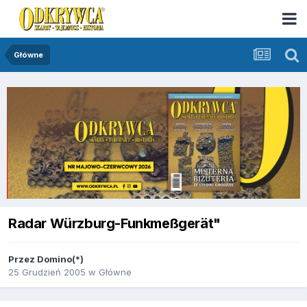
Główne
Radar Würzburg-Funkmeßgerät"
Przez
Domino(*)
25 Grudzień 2005
w
Główne