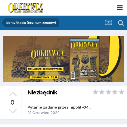
Identyfikacja (bez numizmatów)
Niezbędnik
0
Pytanie zadane przez
hipolit-O4
,
21 Czerwiec 2022