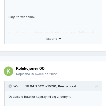
Skąd to wiadomo?
No tak sądzę po pierwsze zakrętką z napisem Polfa czyfi
firma powojenna, po drugie gwint, na szerszą skalę przed
Expand
wojną nie używało się zakrętek
Po trzecie znaleziona w miejscu chyba wysypiska a na
pewno PRL owskiego
Kolekcjoner 00
Napisano
19 Kwiecień 2022
W dniu 18.04.2022 o 19:30,
Kee
napisał:
Osobiście butelka kojarzy mi się z jednym.