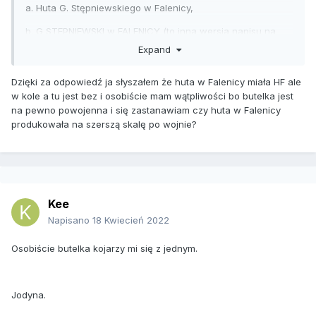
a. Huta G. Stępniewskiego w Falenicy,
b. G STEPNIEWSKI w FALENICY (to inna wersja napisu na
denku, pewnie i inne czasy).
Expand
Dzięki za odpowiedź ja słyszałem że huta w Falenicy miała HF ale
w kole a tu jest bez i osobiście mam wątpliwości bo butelka jest
na pewno powojenna i się zastanawiam czy huta w Falenicy
produkowała na szerszą skalę po wojnie?
Kee
Napisano
18 Kwiecień 2022
Osobiście butelka kojarzy mi się z jednym.
Jodyna.