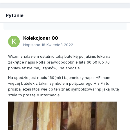
Pytanie
Kolekcjoner 00
Napisano
18 Kwiecień 2022
Witam znalazłem ostatnio taką butelkę po jakimś leku na
zakrętce napis Polfa prawdopodobnie lata 60 50 lub 70
ponieważ nie ma,, ząbków,, na spodzie
Na spodzie jest napis 160(ml) i tajemniczy napis HF mam
więcej butelek z takim symbolem połączonego H z F i tu
prośbą jeżeli ktoś wie co ten znak symbolizował np jaką hutę
szkła to proszę o informację