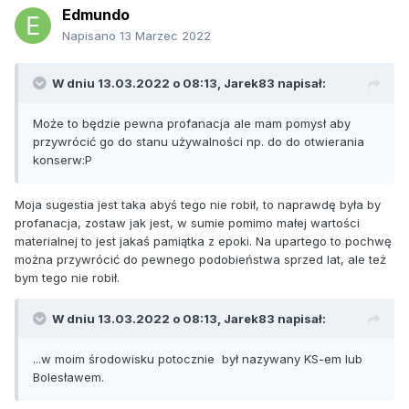
Edmundo
Napisano
13 Marzec 2022
W dniu 13.03.2022 o 08:13,
Jarek83
napisał:
Może to będzie pewna profanacja ale mam pomysł aby
przywrócić go do stanu używalności np. do do otwierania
konserw:P
Moja sugestia jest taka abyś tego nie robił, to naprawdę była by
profanacja, zostaw jak jest, w sumie pomimo małej wartości
materialnej to jest jakaś pamiątka z epoki. Na upartego to pochwę
można przywrócić do pewnego podobieństwa sprzed lat, ale też
bym tego nie robił.
W dniu 13.03.2022 o 08:13,
Jarek83
napisał:
...w moim środowisku potocznie był nazywany KS-em lub
Bolesławem.