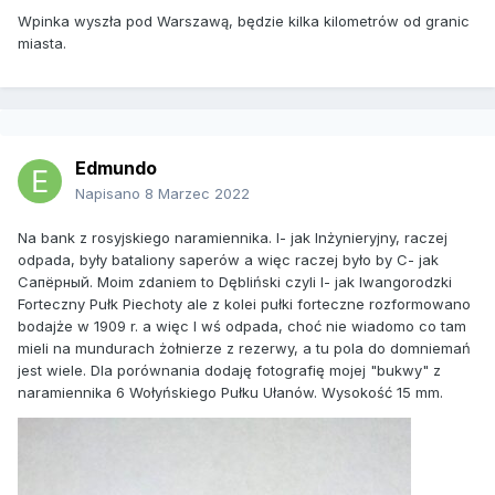
Wpinka wyszła pod Warszawą, będzie kilka kilometrów od granic
miasta.
Może dla odmiany napiszesz gdzie literka się znalazła - a
nuż pomoże cokolwiek.
W chwili wolnej proponuję hasło do Google:
Шифровки НА
ПОГОНАХ
Edmundo
Napisano
8 Marzec 2022
lub obrazki do rozkazu z 1911 roku
https://dobroni.pl/post/carskie-grh-w-polsce-
Na bank z rosyjskiego naramiennika. I- jak Inżynieryjny, raczej
f556429/strona3
odpada, były bataliony saperów a więc raczej było by C- jak
Cапёрный. Moim zdaniem to Dębliński czyli I- jak Iwangorodzki
i te obrazki też
Forteczny Pułk Piechoty ale z kolei pułki forteczne rozformowano
bodajże w 1909 r. a więc I wś odpada, choć nie wiadomo co tam
http://www.sammler.ru/index.php?showtopic=161755
mieli na mundurach żołnierze z rezerwy, a tu pola do domniemań
jest wiele. Dla porównania dodaję fotografię mojej "bukwy" z
naramiennika 6 Wołyńskiego Pułku Ułanów. Wysokość 15 mm.