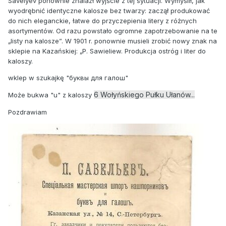
Savelyev ponownie znalazł wyjście z tej sytuacji. Wymyślił, jak
wyodrębnić identyczne kalosze bez twarzy: zaczął produkować
do nich eleganckie, łatwe do przyczepienia litery z różnych
asortymentów. Od razu powstało ogromne zapotrzebowanie na te
„listy na kalosze”. W 1901 r. ponownie musieli zrobić nowy znak na
sklepie na Kazańskiej: „P. Sawieliew. Produkcja ostróg i liter do
kaloszy.
wklep w szukajkę "буквы для галош"
6 Wołyńskiego Pułku Ułanów...
Może bukwa "u" z kaloszy
Pozdrawiam