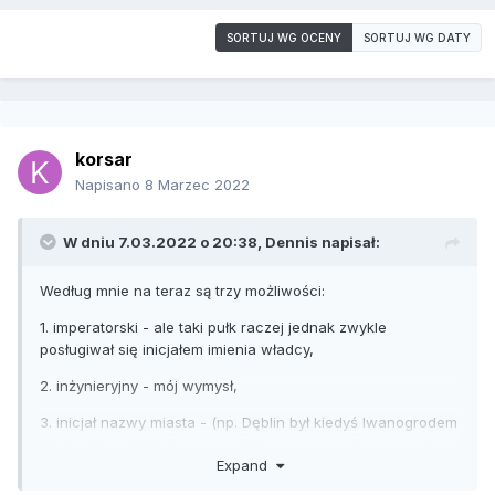
SORTUJ WG OCENY
SORTUJ WG DATY
korsar
Napisano
8 Marzec 2022
W dniu 7.03.2022 o 20:38,
Dennis
napisał:
Według mnie na teraz są trzy możliwości:
1. imperatorski - ale taki pułk raczej jednak zwykle
posługiwał się inicjałem imienia władcy,
2. inżynieryjny - mój wymysł,
3. inicjał nazwy miasta - (np. Dęblin był kiedyś Iwanogrodem
i był sobie taki
99-й пехотный Ивангородский полк - ale to
Expand
nie ten).