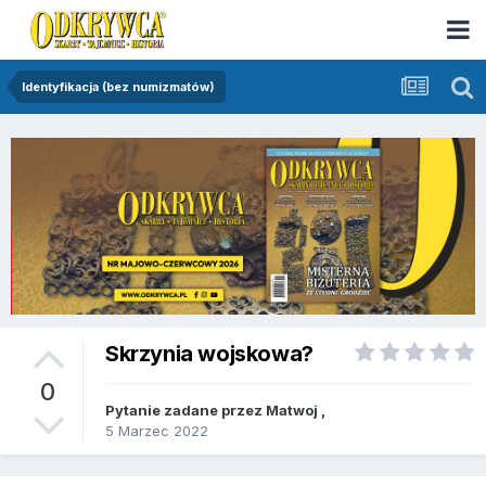
Identyfikacja (bez numizmatów)
Skrzynia wojskowa?
0
Pytanie zadane przez
Matwoj
,
5 Marzec 2022