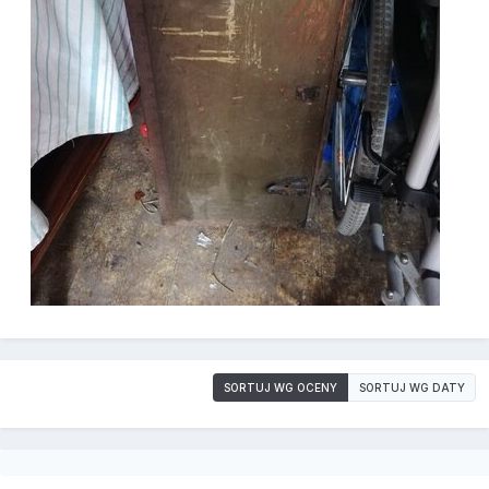
SORTUJ WG OCENY
SORTUJ WG DATY