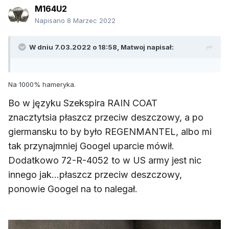
M164U2
Napisano
8 Marzec 2022
W dniu 7.03.2022 o 18:58,
Matwoj
napisał:
Na 1000% hameryka.
Bo
w języku Szekspira RAIN COAT
znacztytsia płaszcz przeciw deszczowy, a po
giermansku to by było REGENMANTEL, albo mi
tak przynajmniej Googel uparcie mówił.
Dodatkowo 72-R-4052 to w US army jest nic
innego jak...płaszcz przeciw deszczowy,
ponowie Googel na to nalegał.