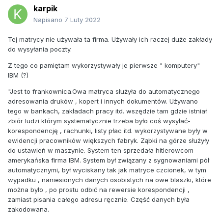
karpik
Napisano
7 Luty 2022
Tej matrycy nie używała ta firma. Używały ich raczej duże zakłady
do wysyłania poczty.
Z tego co pamiętam wykorzystywały je pierwsze " komputery"
IBM (?)
"Jest to frankownica.Owa matryca służyła do automatycznego
adresowania druków , kopert i innych dokumentów. Używano
tego w bankach, zakładach pracy itd. wszędzie tam gdzie istniał
zbiór ludzi którym systematycznie trzeba było coś wysyłać-
korespondencję , rachunki, listy płac itd. wykorzystywane były w
ewidencji pracowników większych fabryk. Ząbki na górze służyły
do ustawień w maszynie. System ten sprzedała hitlerowcom
amerykańska firma IBM. System był związany z sygnowaniami pół
automatycznymi, był wyciskany tak jak matryce czcionek, w tym
wypadku , naniesionych danych osobistych na owe blaszki, które
można było , po prostu odbić na rewersie korespondencji ,
zamiast pisania całego adresu ręcznie. Część danych była
zakodowana.