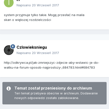
Napisano
20 Wrzesień 2017
system przyjmuje tylko takie. Mogę przesłać na maila
skan o większej rozdzielczości
Czlowieksniegu
Napisano
20 Wrzesień 2017
http://odkrywca.pl/jak-zmniejszyc-zdjecie-aby-wstawic-je-do-
watku-na-forum-sposob-najprostszy-,684783.html#684783
Temat został przeniesiony do archiwum
Ten temat przebywa obecnie w archiwum. Dodawanie
nowych odpowiedzi zostało zablokowane.