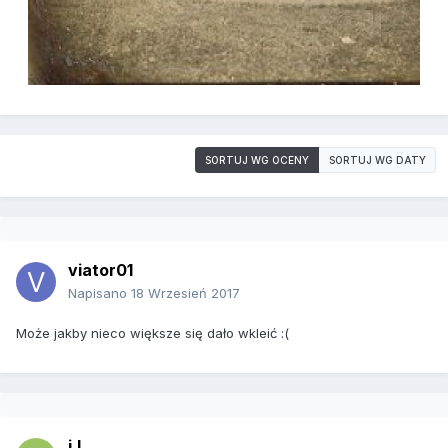
SORTUJ WG OCENY
SORTUJ WG DATY
viator01
Napisano
18 Wrzesień 2017
Może jakby nieco większe się dało wkleić :(
i.l