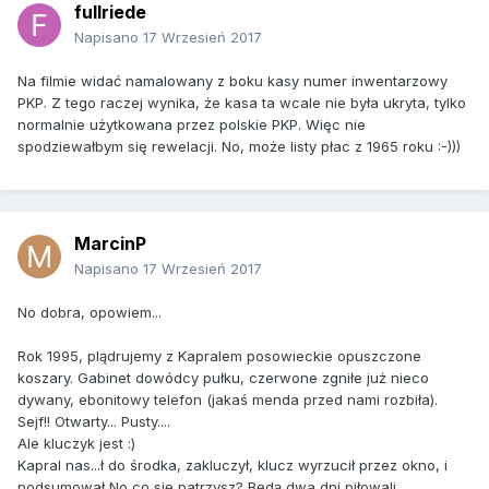
fullriede
Napisano
17 Wrzesień 2017
Na filmie widać namalowany z boku kasy numer inwentarzowy
PKP. Z tego raczej wynika, że kasa ta wcale nie była ukryta, tylko
normalnie użytkowana przez polskie PKP. Więc nie
spodziewałbym się rewelacji. No, może listy płac z 1965 roku :-)))
MarcinP
Napisano
17 Wrzesień 2017
No dobra, opowiem...
Rok 1995, plądrujemy z Kapralem posowieckie opuszczone
koszary. Gabinet dowódcy pułku, czerwone zgniłe już nieco
dywany, ebonitowy telefon (jakaś menda przed nami rozbiła).
Sejf!! Otwarty... Pusty....
Ale kluczyk jest :)
Kapral nas...ł do środka, zakluczył, klucz wyrzucił przez okno, i
podsumował No co się patrzysz? Będą dwa dni piłowali,