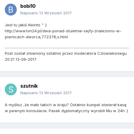
bobi10
Napisano
13 Wrzesień 2017
Jest tu jakiś Kwinto " :)
http://www.tvn24.pl/dwa-ponad-stuletnie-sejfy-znaleziono-w-
piwnicach-dworca,772378,s.html
Post został zmieniony ostatnio przez moderatora Czlowieksniegu
20:21 13-09-2017
szutnik
Napisano
13 Wrzesień 2017
A myślisz ,że mało takich w kraju? Ostatnio kumpel otwierał kasę
w pewnym konsulacie. Pasek dyplomatyczny wyrobili Mu w 24h :)