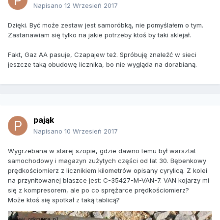
Napisano
12 Wrzesień 2017
Dzięki. Być może zestaw jest samoróbką, nie pomyślałem o tym.
Zastanawiam się tylko na jakie potrzeby ktoś by taki sklejał.
Fakt, Gaz AA pasuje, Czapajew też. Spróbuję znaleźć w sieci
jeszcze taką obudowę licznika, bo nie wygląda na dorabianą.
pająk
Napisano
10 Wrzesień 2017
Wygrzebana w starej szopie, gdzie dawno temu był warsztat
samochodowy i magazyn zużytych części od lat 30. Bębenkowy
prędkościomierz z licznikiem kilometrów opisany cyrylicą. Z kolei
na przynitowanej blaszce jest: C-35427-M-VAN-7. VAN kojarzy mi
się z kompresorem, ale po co sprężarce prędkościomierz?
Może ktoś się spotkał z taką tablicą?