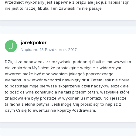
Przedmiot wykonany jest zapewne z brązu ale jak już napisał sqr
nie jest to raczej fibula. Ten zawiasik mi nie pasuje.
jarekpokor
Napisano
13 Październik 2017
DZięki za odpowiedzi,rzeczywiście podobnej fibuli mimo wszystko
nie znalazłem.Myślałem,że prostokątne wcięcie z widocznym
otworem może być mocowaniem jakiegoś poprzecznego
elementu a w otwór wchodził nawinięty drut.Zatem jeśli nie fibula
to pozostaje moje pierwsze skojarzenie czyli haczyk/wieszak ale
to dość dziwna konstrukcja na taki przedmiot tzn. wszystkie które
znajdowałem były prostsze w wykonaniu i montażu.No i jeszcze
ta ładna zielona patyna..Jeśli mogę Cię prosić sqr to napisz z
czym Ci się to ewentualnie kojarzy.Pozdrawiam.