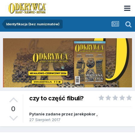
Identyfikacja (bez numizmatów)
czy to część fibuli?
0
Pytanie zadane przez
jarekpokor
,
27 Sierpień 2017