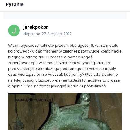
Pytanie
jarekpokor
Napisano
27 Sierpień 2017
Witam,wyskoczył taki oto przedmiot,długości 6,7cm,z metalu
kolorowego-widać fragmenty zielonej patyny.Moje kombinacje
biegną w stronę fibuli i proszę o pomoc kogoś
zorientowanego w temacie.Szukałem w typologi,kulturze
przeworskiej itp ale niczego podobnego nie widziałem(cały
czas wierzę,że to nie wieszak kuchenny:-)Posiada żłobienie
na tylej części dłuższego elementu.Jeśli to możliwe to proszę
o opinie i info na temat jakiegoś kierunku poszukiwań.