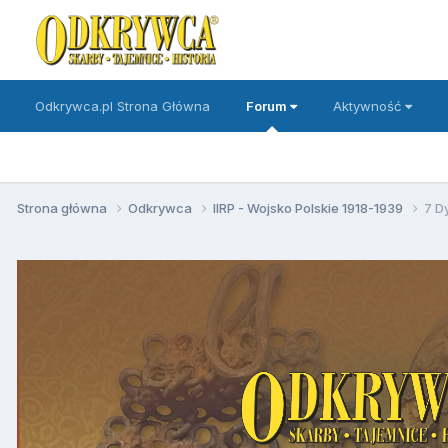
Odkrywca.pl Strona Główna
Forum
Aktywność
Strona główna
Odkrywca
IIRP - Wojsko Polskie 1918-1939
7 Dy