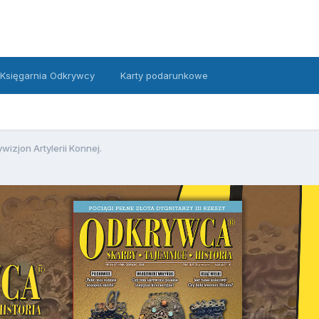
Księgarnia Odkrywcy
Karty podarunkowe
wizjon Artylerii Konnej.