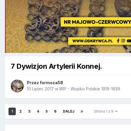
7 Dywizjon Artylerii Konnej.
Przez
formoza58
10 Lipiec 2017
w
IIRP - Wojsko Polskie 1918-1939
1
2
3
4
5
6
DALEJ
Strona 1 z 9