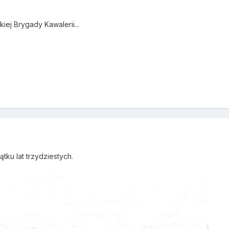
ej Brygady Kawalerii...
tku lat trzydziestych.