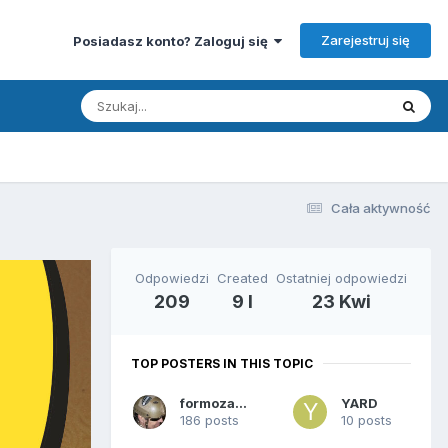
Zarejestruj się
Posiadasz konto? Zaloguj się
Cała aktywność
Odpowiedzi
Created
Ostatniej odpowiedzi
209
9 l
23 Kwi
TOP POSTERS IN THIS TOPIC
formoza58
YARD
186 posts
10 posts