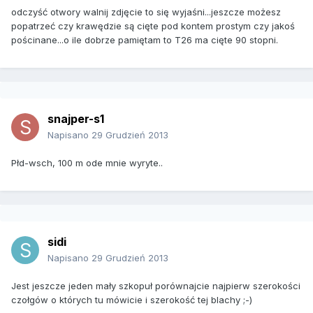
odczyść otwory walnij zdjęcie to się wyjaśni...jeszcze możesz
popatrzeć czy krawędzie są cięte pod kontem prostym czy jakoś
pościnane...o ile dobrze pamiętam to T26 ma cięte 90 stopni.
snajper-s1
Napisano
29 Grudzień 2013
Płd-wsch, 100 m ode mnie wyryte..
sidi
Napisano
29 Grudzień 2013
Jest jeszcze jeden mały szkopuł porównajcie najpierw szerokości
czołgów o których tu mówicie i szerokość tej blachy ;-)