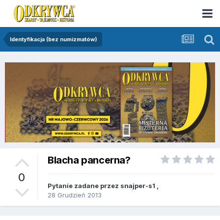
Identyfikacja (bez numizmatów)
Blacha pancerna?
0
Pytanie zadane przez
snajper-s1
,
28 Grudzień 2013