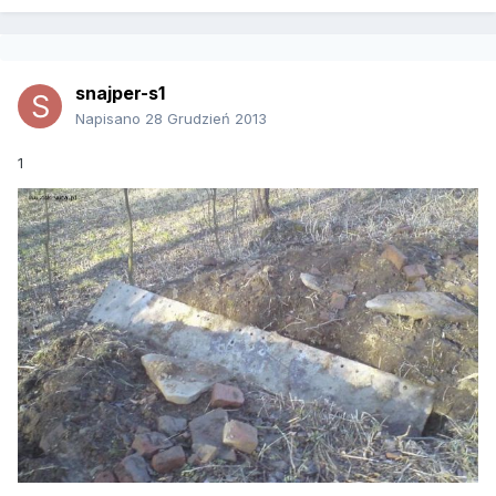
snajper-s1
Napisano
28 Grudzień 2013
1