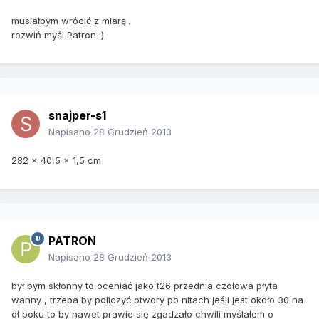
musiałbym wrócić z miarą..
rozwiń myśl Patron :)
snajper-s1
Napisano
28 Grudzień 2013
282 x 40,5 x 1,5 cm
PATRON
Napisano
28 Grudzień 2013
był bym skłonny to oceniać jako t26 przednia czołowa płyta
wanny , trzeba by policzyć otwory po nitach jeśli jest około 30 na
dł boku to by nawet prawie się zgadzało chwili myślałem o