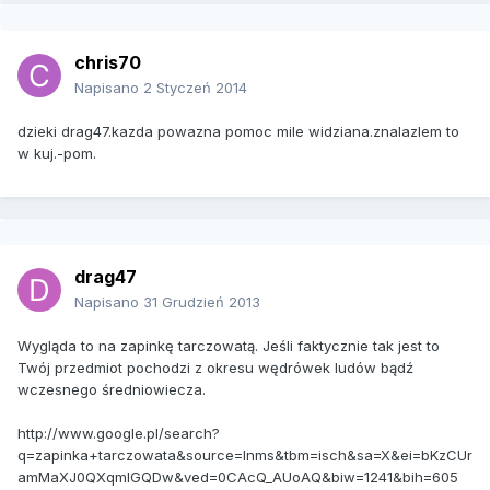
chris70
Napisano
2 Styczeń 2014
dzieki drag47.kazda powazna pomoc mile widziana.znalazlem to
w kuj.-pom.
drag47
Napisano
31 Grudzień 2013
Wygląda to na zapinkę tarczowatą. Jeśli faktycznie tak jest to
Twój przedmiot pochodzi z okresu wędrówek ludów bądź
wczesnego średniowiecza.
http://www.google.pl/search?
q=zapinka+tarczowata&source=lnms&tbm=isch&sa=X&ei=bKzCUr
amMaXJ0QXqmIGQDw&ved=0CAcQ_AUoAQ&biw=1241&bih=605