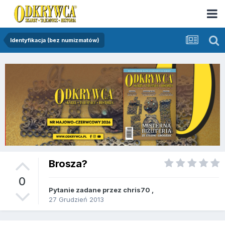
Identyfikacja (bez numizmatów)
Brosza?
0
Pytanie zadane przez
chris70
,
27 Grudzień 2013