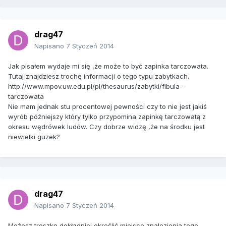
drag47
Napisano
7 Styczeń 2014
Jak pisałem wydaje mi się ,że może to być zapinka tarczowata.
Tutaj znajdziesz trochę informacji o tego typu zabytkach.
http://www.mpov.uw.edu.pl/pl/thesaurus/zabytki/fibula-
tarczowata
Nie mam jednak stu procentowej pewności czy to nie jest jakiś
wyrób późniejszy który tylko przypomina zapinkę tarczowatą z
okresu wędrówek ludów. Czy dobrze widzę ,że na środku jest
niewielki guzek?
drag47
Napisano
7 Styczeń 2014
Możesz troszkę dokładniej określić miejsce znalezienia tego