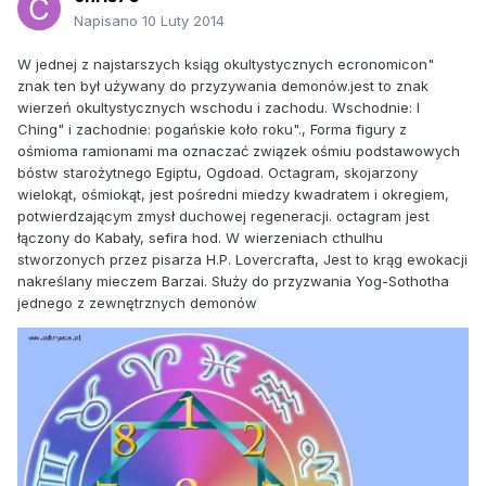
Napisano
10 Luty 2014
W jednej z najstarszych ksiąg okultystycznych ecronomicon"
znak ten był używany do przyzywania demonów.jest to znak
wierzeń okultystycznych wschodu i zachodu. Wschodnie: I
Ching" i zachodnie: pogańskie koło roku"., Forma figury z
ośmioma ramionami ma oznaczać związek ośmiu podstawowych
bóstw starożytnego Egiptu, Ogdoad. Octagram, skojarzony
wielokąt, ośmiokąt, jest pośredni miedzy kwadratem i okregiem,
potwierdzającym zmysł duchowej regeneracji. octagram jest
łączony do Kabały, sefira hod. W wierzeniach cthulhu
stworzonych przez pisarza H.P. Lovercrafta, Jest to krąg ewokacji
nakreślany mieczem Barzai. Służy do przyzwania Yog-Sothotha
jednego z zewnętrznych demonów