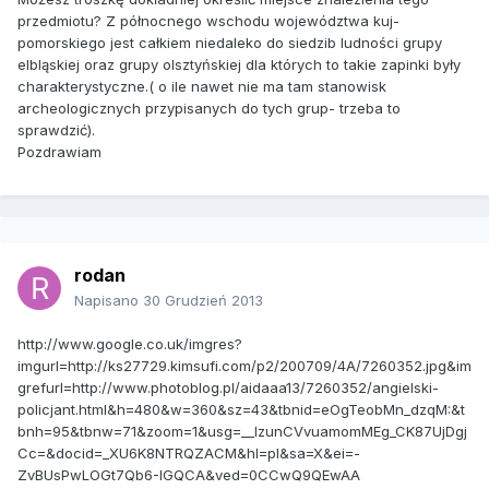
przedmiotu? Z północnego wschodu województwa kuj-
pomorskiego jest całkiem niedaleko do siedzib ludności grupy
elbląskiej oraz grupy olsztyńskiej dla których to takie zapinki były
charakterystyczne.( o ile nawet nie ma tam stanowisk
archeologicznych przypisanych do tych grup- trzeba to
sprawdzić).
Pozdrawiam
rodan
Napisano
30 Grudzień 2013
http://www.google.co.uk/imgres?
imgurl=http://ks27729.kimsufi.com/p2/200709/4A/7260352.jpg&im
grefurl=http://www.photoblog.pl/aidaaa13/7260352/angielski-
policjant.html&h=480&w=360&sz=43&tbnid=eOgTeobMn_dzqM:&t
bnh=95&tbnw=71&zoom=1&usg=__lzunCVvuamomMEg_CK87UjDgj
Cc=&docid=_XU6K8NTRQZACM&hl=pl&sa=X&ei=-
ZvBUsPwLOGt7Qb6-IGQCA&ved=0CCwQ9QEwAA