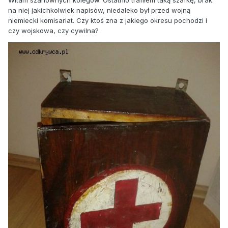
Witam szanownych kolegów. Ostatnio trafiłem taką szafkę, brak
na niej jakichkolwiek napisów, niedaleko był przed wojną
niemiecki komisariat. Czy ktoś zna z jakiego okresu pochodzi i
czy wojskowa, czy cywilna?