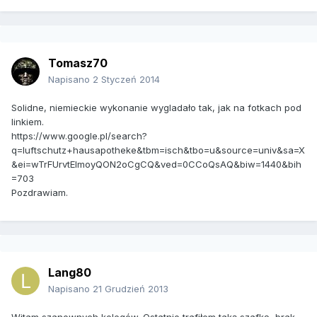
Tomasz70
Napisano
2 Styczeń 2014
Solidne, niemieckie wykonanie wygladało tak, jak na fotkach pod
linkiem.
https://www.google.pl/search?
q=luftschutz+hausapotheke&tbm=isch&tbo=u&source=univ&sa=X
&ei=wTrFUrvtEImoyQON2oCgCQ&ved=0CCoQsAQ&biw=1440&bih
=703
Pozdrawiam.
Lang80
Napisano
21 Grudzień 2013