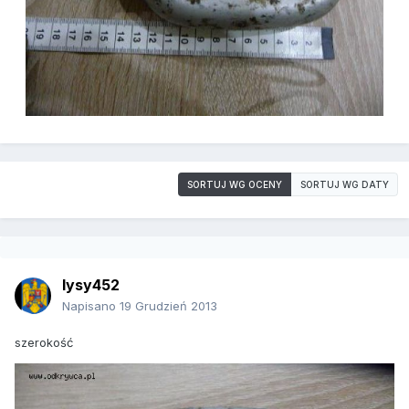
SORTUJ WG OCENY
SORTUJ WG DATY
lysy452
Napisano
19 Grudzień 2013
szerokość