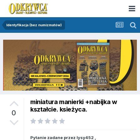
Identyfikacja (bez numizmatów)
miniatura manierki +nabijka w
kształcie. ksieżyca.
0
Pytanie zadane przez
lysy452
,