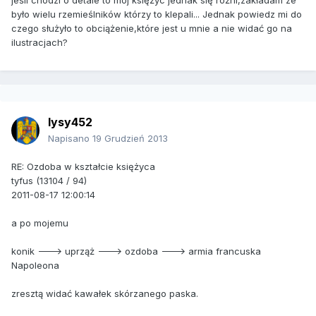
jeśli chodzi o detale to mój księżyc jednak się rożni,zakładam ze
było wielu rzemieślników którzy to klepali... Jednak powiedz mi do
czego służyło to obciążenie,które jest u mnie a nie widać go na
ilustracjach?
lysy452
Napisano
19 Grudzień 2013
RE: Ozdoba w kształcie księżyca
tyfus (13104 / 94)
2011-08-17 12:00:14
a po mojemu
konik ---> uprząż ---> ozdoba ---> armia francuska
Napoleona
zresztą widać kawałek skórzanego paska.