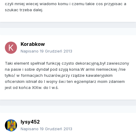
czyli mniej wiecej wiadomo komu i czemu takie cos przypisac a
szukac trzeba dalej.
Korabkow
Napisano
19 Grudzień 2013
Taki element spełniał funkcję czysto dekoracyjną,był zawieszony
na pasie i sobie dyndał pod szyją konia.W armii niemieckiej /nie
tylko/ w formacjach huzarów,przy rządzie kawaleryjskim
oficerskim istniał do I wojny św.i ten egzemplarz moim zdaniem
jest od końca XIXw. do I w.ś.
lysy452
Napisano
19 Grudzień 2013