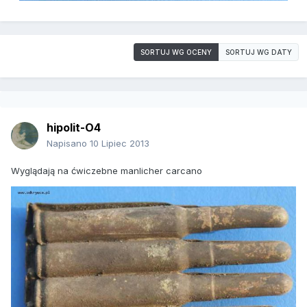
SORTUJ WG OCENY
SORTUJ WG DATY
hipolit-O4
Napisano
10 Lipiec 2013
Wyglądają na ćwiczebne manlicher carcano