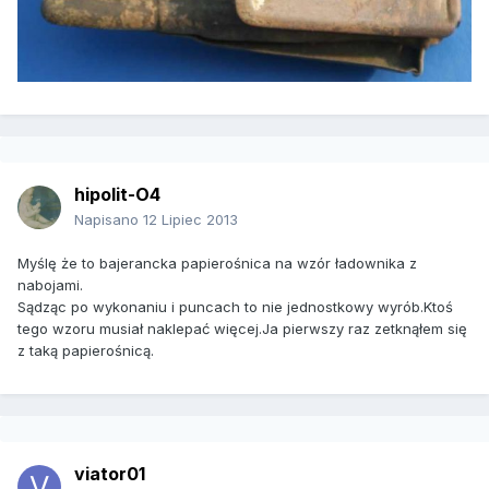
hipolit-O4
Napisano
12 Lipiec 2013
Myślę że to bajerancka papierośnica na wzór ładownika z
nabojami.
Sądząc po wykonaniu i puncach to nie jednostkowy wyrób.Ktoś
tego wzoru musiał naklepać więcej.Ja pierwszy raz zetknąłem się
z taką papierośnicą.
viator01