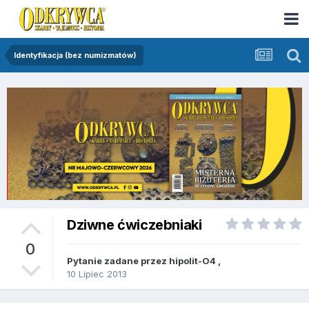
Identyfikacja (bez numizmatów)
Dziwne ćwiczebniaki
0
Pytanie zadane przez
hipolit-O4
,
10 Lipiec 2013