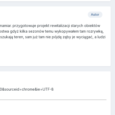
Autor
 namiar. przygotowuje projekt rewitalizacji starych obiektów
iadostwa gdyż kilka sezonów temu wykopywałem tam rozrywkę,
zukają teren, sam już tam nie pójdę zęby je wyciągać, a ludzi
4j0&sourceid=chrome&ie=UTF-8