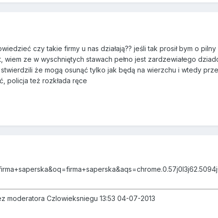
edzieć czy takie firmy u nas działają?? jeśli tak prosił bym o pilny
ront, wiem ze w wyschniętych stawach pełno jest zardzewiałego dz
twierdzili że mogą osunąć tylko jak będą na wierzchu i wtedy przes
, policja też rozkłada ręce
=firma+saperska&oq=firma+saperska&aqs=chrome.0.57j0l3j62.509
zez moderatora Czlowieksniegu 13:53 04-07-2013