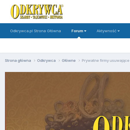
Odkrywca.pl Strona Główna
Forum
Aktywność
Strona główna
Odkrywca
Główne
Prywatne firmy usuwając