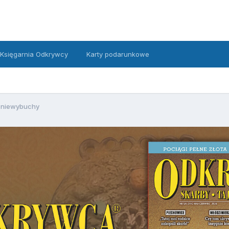
Księgarnia Odkrywcy
Karty podarunkowe
e niewybuchy