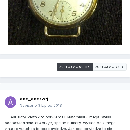
SORTUJ WG OCENY
SORTUJ WG DATY
and_andrzej
Napisano
3 Lipiec 2013
:):) jest zloty. Zlotnik to potwierdzil. Natomiast Omega Swiss
podpowiedziala-otworzyc, spisac numery, wyslac do Omega
vintage watches to cos powiedza. Jak cos powiedza to sie