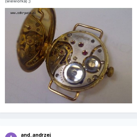
(wiewiórka) ;)
and_andrzej