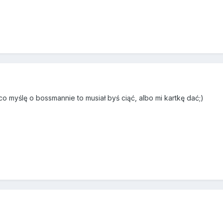
o myślę o bossmannie to musiał byś ciąć, albo mi kartkę dać;)