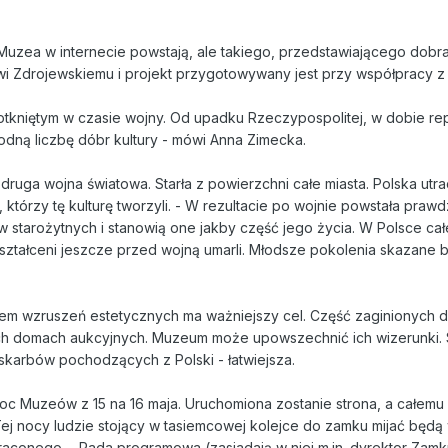
Muzea w internecie powstają, ale takiego, przedstawiającego dobra 
i Zdrojewskiemu i projekt przygotowywany jest przy współpracy z M
dotkniętym w czasie wojny. Od upadku Rzeczypospolitej, w dobie rep
godną liczbę dóbr kultury - mówi Anna Zimecka.
 druga wojna światowa. Starła z powierzchni całe miasta. Polska u
zi, którzy tę kulturę tworzyli. - W rezultacie po wojnie powstała pra
w starożytnych i stanowią one jakby część jego życia. W Polsce całe 
kształceni jeszcze przed wojną umarli. Młodsze pokolenia skazane
 wzruszeń estetycznych ma ważniejszy cel. Część zaginionych dó
kich domach aukcyjnych. Muzeum może upowszechnić ich wizerunki. Sp
a skarbów pochodzących z Polski - łatwiejsza.
Noc Muzeów z 15 na 16 maja. Uruchomiona zostanie strona, a całemu
j nocy ludzie stojący w tasiemcowej kolejce do zamku mijać będą wi
conego. - Rada programowa (zasiadają w niej m.in. dyrektor Zamku