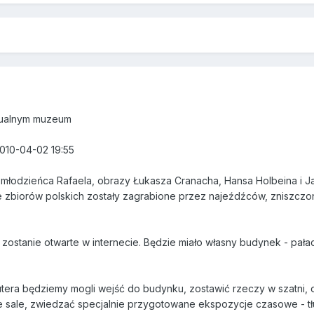
tualnym muzeum
2010-04-02 19:55
odzieńca Rafaela, obrazy Łukasza Cranacha, Hansa Holbeina i Jana
e zbiorów polskich zostały zagrabione przez najeźdźców, zniszczo
ostanie otwarte w internecie. Będzie miało własny budynek - pała
utera będziemy mogli wejść do budynku, zostawić rzeczy w szatni,
 sale, zwiedzać specjalnie przygotowane ekspozycje czasowe - t