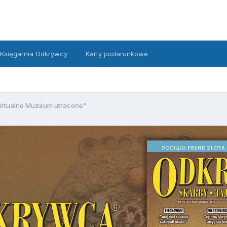
Księgarnia Odkrywcy
Karty podarunkowe
irtualne Muzeum utracone"