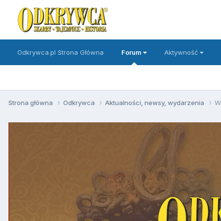
Odkrywca.pl Strona Główna
Forum
Aktywność
Strona główna
Odkrywca
Aktualności, newsy, wydarzenia
W