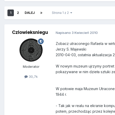
1
2
DALEJ
Strona 1 z 2
Czlowieksniegu
Napisano
3 Kwiecień 2010
Zobacz utraconego Rafaela w wir
Jerzy S. Majewski
2010-04-03, ostatnia aktualizacja 
W nowym muzeum ujrzymy portret mł
Moderator
pokazywane w nim dzieła sztuki z
30,7k
W połowie maja Muzeum Utracone z
1944 r.
- Tak jak w realu na ekranie komp
potem, przechodząc przez kolejne