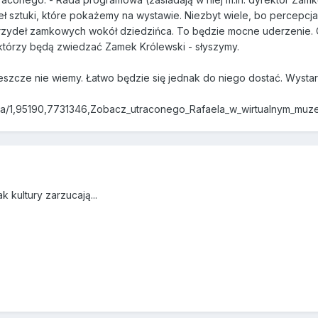
zieł sztuki, które pokażemy na wystawie. Niezbyt wiele, bo percepc
skrzydeł zamkowych wokół dziedzińca. To będzie mocne uderzenie
i, którzy będą zwiedzać Zamek Królewski - słyszymy.
jeszcze nie wiemy. Łatwo będzie się jednak do niego dostać. Wys
awa/1,95190,7731346,Zobacz_utraconego_Rafaela_w_wirtualnym_muz
k kultury zarzucają...