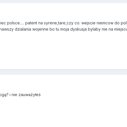
ec polsce..... patent na syrene,tare,czy co. wejscie niemcow do pols
nawszy dzialania wojenne bo tu moja dyskusja bylaby nie na miejsc
ogą? i nie zauważyłeś