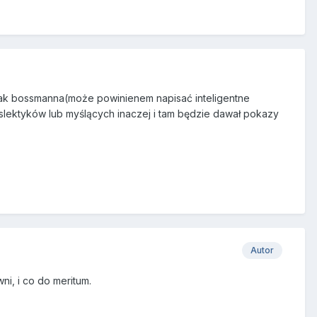
e jak bossmanna(może powinienem napisać inteligentne
slektyków lub myślących inaczej i tam będzie dawał pokazy
Autor
ni, i co do meritum.