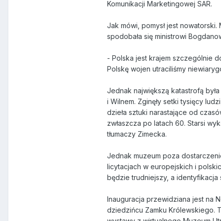
Komunikacji Marketingowej SAR.
Jak mówi, pomysł jest nowatorski. 
spodobała się ministrowi Bogdanow
- Polska jest krajem szczególnie 
Polskę wojen utraciliśmy niewiary
Jednak największą katastrofą była
i Wilnem. Zginęły setki tysięcy lud
dzieła sztuki narastające od czasó
zwłaszcza po latach 60. Starsi wy
tłumaczy Zimecka.
Jednak muzeum poza dostarczeniem
licytacjach w europejskich i pols
będzie trudniejszy, a identyfikacj
Inauguracja przewidziana jest na 
dziedzińcu Zamku Królewskiego. Te
wystawy z wirtualnego Muzeum Utra