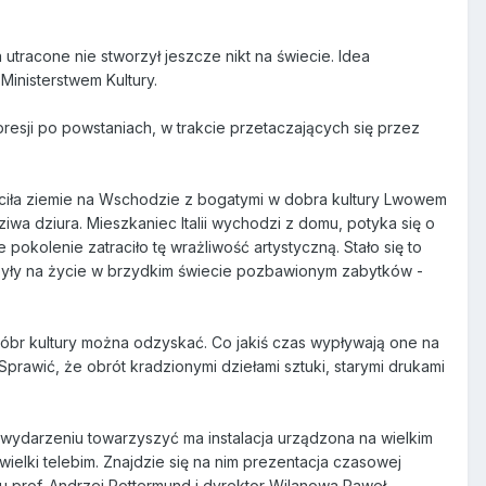
utracone nie stworzył jeszcze nikt na świecie. Idea
inisterstwem Kultury.
resji po powstaniach, w trakcie przetaczających się przez
traciła ziemie na Wschodzie z bogatymi w dobra kultury Lwowem
wdziwa dziura. Mieszkaniec Italii wychodzi z domu, potyka się o
pokolenie zatraciło tę wrażliwość artystyczną. Stało się to
 były na życie w brzydkim świecie pozbawionym zabytków -
br kultury można odzyskać. Co jakiś czas wypływają one na
rawić, że obrót kradzionymi dziełami sztuki, starymi drukami
 wydarzeniu towarzyszyć ma instalacja urządzona na wielkim
elki telebim. Znajdzie się na nim prezentacja czasowej
 prof. Andrzej Rottermund i dyrektor Wilanowa Paweł