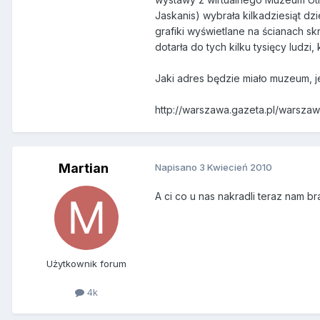
Jaskanis) wybrała kilkadziesiąt d
grafiki wyświetlane na ścianach 
dotarła do tych kilku tysięcy ludz
Jaki adres będzie miało muzeum, 
http://warszawa.gazeta.pl/warsz
Martian
Napisano
3 Kwiecień 2010
A ci co u nas nakradli teraz nam bra
Użytkownik forum
4k