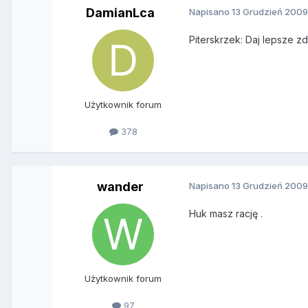
DamianLca
Napisano
13 Grudzień 200
Piterskrzek: Daj lepsze z
Użytkownik forum
378
wander
Napisano
13 Grudzień 200
Huk masz rację .
Użytkownik forum
97