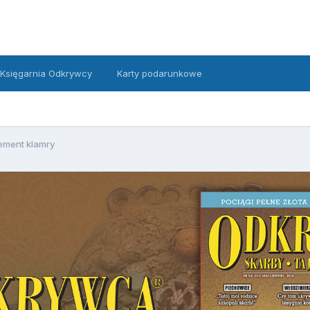
Księgarnia Odkrywcy
Karty podarunkowe
ement klamry