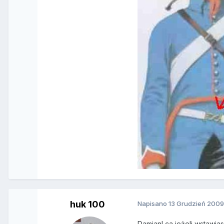
huk 100
Napisano
13 Grudzień 200
DamianLca jeżeli wstawiasz