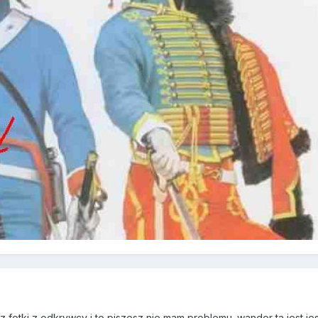
9
 fotki z odkrywcy i to piszesz nie mam problemu .wander ta jest jes