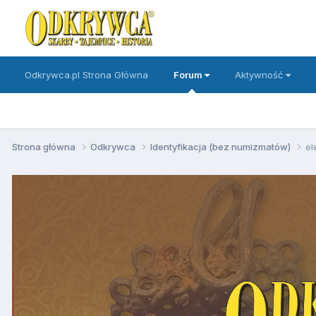
Odkrywca.pl Strona Główna
Forum
Aktywność
Strona główna
Odkrywca
Identyfikacja (bez numizmatów)
el