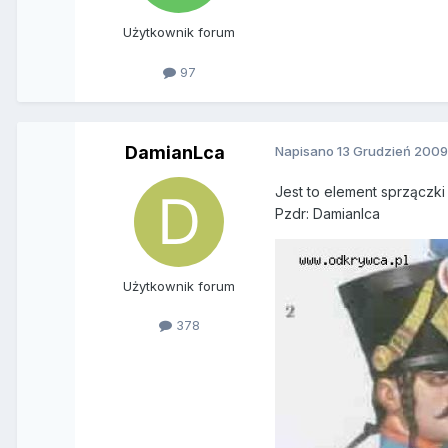
Użytkownik forum
97
DamianLca
Napisano
13 Grudzień 200
Jest to element sprzączki
Pzdr: Damianlca
Użytkownik forum
378