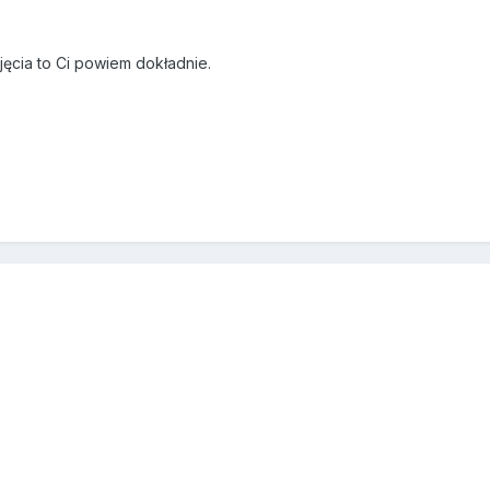
9
djęcia to Ci powiem dokładnie.
9