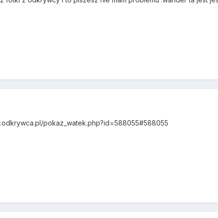
9
ww.odkrywca.pl/pokaz_watek.php?id=588055#588055