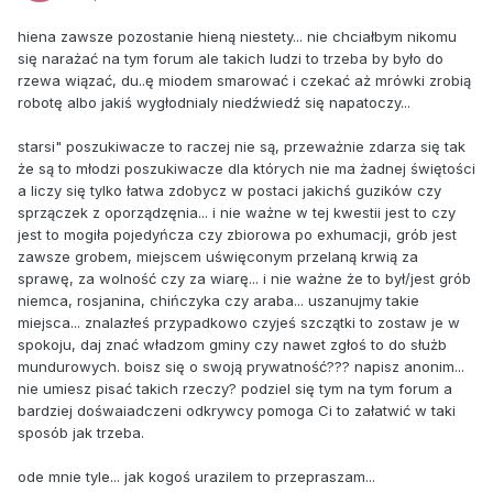
hiena zawsze pozostanie hieną niestety... nie chciałbym nikomu
się narażać na tym forum ale takich ludzi to trzeba by było do
rzewa wiązać, du..ę miodem smarować i czekać aż mrówki zrobią
robotę albo jakiś wygłodnialy niedźwiedź się napatoczy...
starsi" poszukiwacze to raczej nie są, przeważnie zdarza się tak
że są to młodzi poszukiwacze dla których nie ma żadnej świętości
a liczy się tylko łatwa zdobycz w postaci jakichś guzików czy
sprzączek z oporządzęnia... i nie ważne w tej kwestii jest to czy
jest to mogiła pojedyńcza czy zbiorowa po exhumacji, grób jest
zawsze grobem, miejscem uświęconym przelaną krwią za
sprawę, za wolność czy za wiarę... i nie ważne że to był/jest grób
niemca, rosjanina, chińczyka czy araba... uszanujmy takie
miejsca... znalazłeś przypadkowo czyjeś szczątki to zostaw je w
spokoju, daj znać władzom gminy czy nawet zgłoś to do służb
mundurowych. boisz się o swoją prywatność??? napisz anonim...
nie umiesz pisać takich rzeczy? podziel się tym na tym forum a
bardziej dośwaiadczeni odkrywcy pomoga Ci to załatwić w taki
sposób jak trzeba.
ode mnie tyle... jak kogoś urazilem to przepraszam...