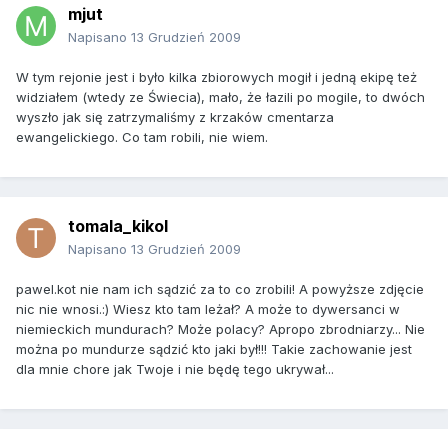
mjut
Napisano
13 Grudzień 2009
W tym rejonie jest i było kilka zbiorowych mogił i jedną ekipę też
widziałem (wtedy ze Świecia), mało, że łazili po mogile, to dwóch
wyszło jak się zatrzymaliśmy z krzaków cmentarza
ewangelickiego. Co tam robili, nie wiem.
tomala_kikol
Napisano
13 Grudzień 2009
pawel.kot nie nam ich sądzić za to co zrobili! A powyższe zdjęcie
nic nie wnosi.:) Wiesz kto tam leżał? A może to dywersanci w
niemieckich mundurach? Może polacy? Apropo zbrodniarzy... Nie
można po mundurze sądzić kto jaki był!!! Takie zachowanie jest
dla mnie chore jak Twoje i nie będę tego ukrywał...