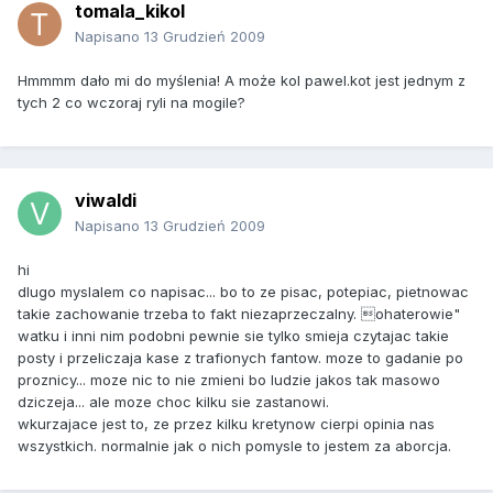
tomala_kikol
Napisano
13 Grudzień 2009
Hmmmm dało mi do myślenia! A może kol pawel.kot jest jednym z
tych 2 co wczoraj ryli na mogile?
viwaldi
Napisano
13 Grudzień 2009
hi
dlugo myslalem co napisac... bo to ze pisac, potepiac, pietnowac
takie zachowanie trzeba to fakt niezaprzeczalny. ohaterowie"
watku i inni nim podobni pewnie sie tylko smieja czytajac takie
posty i przeliczaja kase z trafionych fantow. moze to gadanie po
proznicy... moze nic to nie zmieni bo ludzie jakos tak masowo
dziczeja... ale moze choc kilku sie zastanowi.
wkurzajace jest to, ze przez kilku kretynow cierpi opinia nas
wszystkich. normalnie jak o nich pomysle to jestem za aborcja.