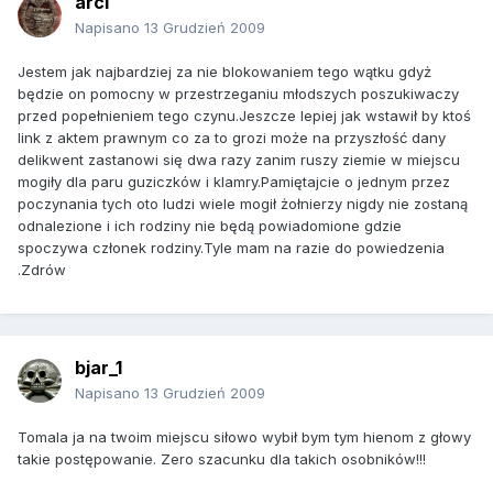
arci
Napisano
13 Grudzień 2009
Jestem jak najbardziej za nie blokowaniem tego wątku gdyż
będzie on pomocny w przestrzeganiu młodszych poszukiwaczy
przed popełnieniem tego czynu.Jeszcze lepiej jak wstawił by ktoś
link z aktem prawnym co za to grozi może na przyszłość dany
delikwent zastanowi się dwa razy zanim ruszy ziemie w miejscu
mogiły dla paru guziczków i klamry.Pamiętajcie o jednym przez
poczynania tych oto ludzi wiele mogił żołnierzy nigdy nie zostaną
odnalezione i ich rodziny nie będą powiadomione gdzie
spoczywa członek rodziny.Tyle mam na razie do powiedzenia
.Zdrów
bjar_1
Napisano
13 Grudzień 2009
Tomala ja na twoim miejscu siłowo wybił bym tym hienom z głowy
takie postępowanie. Zero szacunku dla takich osobników!!!