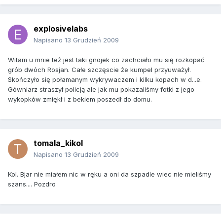
explosivelabs
Napisano
13 Grudzień 2009
Witam u mnie też jest taki gnojek co zachciało mu się rozkopać
grób dwóch Rosjan. Całe szczęscie że kumpel przyuważył.
Skończyło się połamanym wykrywaczem i kilku kopach w d...e.
Gówniarz straszył policją ale jak mu pokazaliśmy fotki z jego
wykopków zmiękł i z bekiem poszedł do domu.
tomala_kikol
Napisano
13 Grudzień 2009
Kol. Bjar nie miałem nic w ręku a oni da szpadle wiec nie mieliśmy
szans.... Pozdro