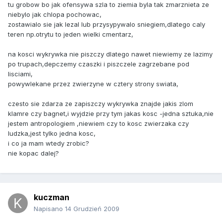
tu grobow bo jak ofensywa szla to ziemia byla tak zmarznieta ze
niebylo jak chlopa pochowac,
zostawialo sie jak lezal lub przysypywalo sniegiem,dlatego caly
teren np.otrytu to jeden wielki cmentarz,
na kosci wykrywka nie piszczy dlatego nawet niewiemy ze lazimy
po trupach,depczemy czaszki i piszczele zagrzebane pod
lisciami,
powywlekane przez zwierzyne w cztery strony swiata,
czesto sie zdarza ze zapiszczy wykrywka znajde jakis zlom
klamre czy bagnet,i wyjdzie przy tym jakas kosc -jedna sztuka,nie
jestem antropologiem ,niewiem czy to kosc zwierzaka czy
ludzka,jest tylko jedna kosc,
i co ja mam wtedy zrobic?
nie kopac dalej?
kuczman
Napisano
14 Grudzień 2009