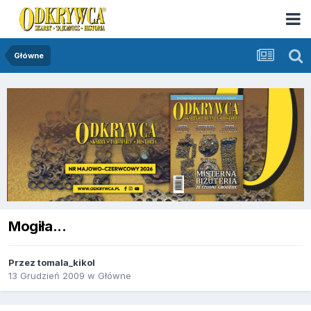
Główne
Mogiła...
Przez
tomala_kikol
13 Grudzień 2009
w
Główne