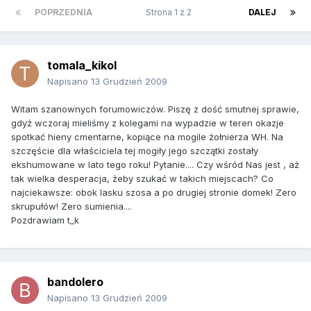
POPRZEDNIA
Strona 1 z 2
DALEJ
tomala_kikol
Napisano
13 Grudzień 2009
Witam szanownych forumowiczów. Piszę z dość smutnej sprawie,
gdyż wczoraj mieliśmy z kolegami na wypadzie w teren okazje
spotkać hieny cmentarne, kopiące na mogile żołnierza WH. Na
szczęście dla właściciela tej mogiły jego szczątki zostały
ekshumowane w lato tego roku! Pytanie.... Czy wśród Nas jest , aż
tak wielka desperacja, żeby szukać w takich miejscach? Co
najciekawsze: obok lasku szosa a po drugiej stronie domek! Zero
skrupułów! Zero sumienia....
Pozdrawiam t_k
bandolero
Napisano
13 Grudzień 2009