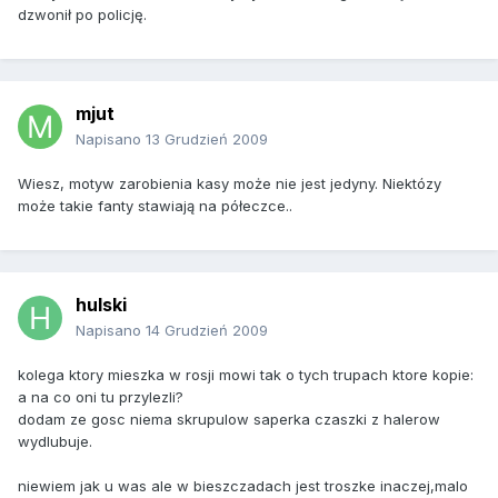
dzwonił po policję.
mjut
Napisano
13 Grudzień 2009
Wiesz, motyw zarobienia kasy może nie jest jedyny. Niektózy
może takie fanty stawiają na półeczce..
hulski
Napisano
14 Grudzień 2009
kolega ktory mieszka w rosji mowi tak o tych trupach ktore kopie:
a na co oni tu przylezli?
dodam ze gosc niema skrupulow saperka czaszki z halerow
wydlubuje.
niewiem jak u was ale w bieszczadach jest troszke inaczej,malo