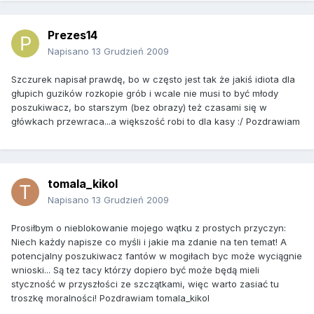
Prezes14
Napisano
13 Grudzień 2009
Szczurek napisał prawdę, bo w często jest tak że jakiś idiota dla
głupich guzików rozkopie grób i wcale nie musi to być młody
poszukiwacz, bo starszym (bez obrazy) też czasami się w
główkach przewraca...a większość robi to dla kasy :/ Pozdrawiam
tomala_kikol
Napisano
13 Grudzień 2009
Prosiłbym o nieblokowanie mojego wątku z prostych przyczyn:
Niech każdy napisze co myśli i jakie ma zdanie na ten temat! A
potencjalny poszukiwacz fantów w mogiłach byc może wyciągnie
wnioski... Są tez tacy którzy dopiero być może będą mieli
styczność w przyszłości ze szczątkami, więc warto zasiać tu
troszkę moralności! Pozdrawiam tomala_kikol