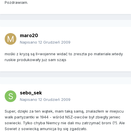
Pozdrawiam.
maro20
Napisano
12 Grudzień 2009
mośki z kryzą są II=wojenne widać to zreszta po materiale.wtedy
ruskie produkowały juz sam szajs
sebo_sek
Napisano
12 Grudzień 2009
Super, dzięki za ten wątek, mam taką samą, znalazłem w miejscu
walk partyzantki w 1944 - wśród NSZ-owców był zbiegły jeniec
sowiecki. Tylko chyba Niemcy nie dali mu zatrzymać broni (?). Ale
Sowiet z sowiecką amunicja by się zgadzało.