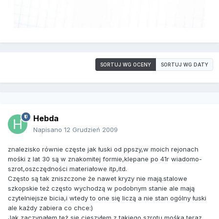
SORTUJ WG OCENY
SORTUJ WG DATY
Hebda
Napisano
12 Grudzień 2009
znalezisko równie częste jak łuski od ppszy,w moich rejonach
mośki z lat 30 są w znakomitej formie,klepane po 41r wiadomo-
szrot,oszczędności materiałowe itp,itd.
Często są tak zniszczone że nawet kryzy nie mają.stalowe
szkopskie też często wychodzą w podobnym stanie ale mają
czytelniejsze bicia,i wtedy to one się liczą a nie stan ogólny łuski
ale każdy zabiera co chce:)
Jak zaczynałem,też się cieszyłem z takiego szrotu mośka,teraz