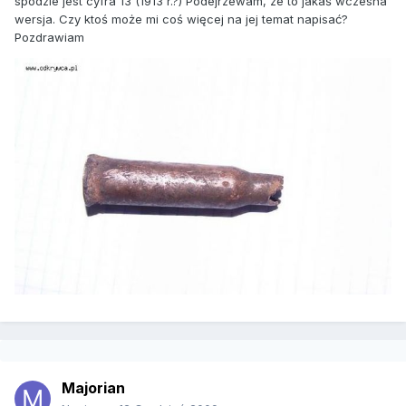
spodzie jest cyfra 13 (1913 r.?) Podejrzewam, ze to jakaś wczesna
wersja. Czy ktoś może mi coś więcej na jej temat napisać?
Pozdrawiam
Majorian