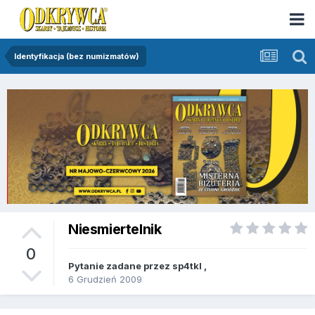
Identyfikacja (bez numizmatów)
Niesmiertelnik
0
Pytanie zadane przez
sp4tkl
,
6 Grudzień 2009