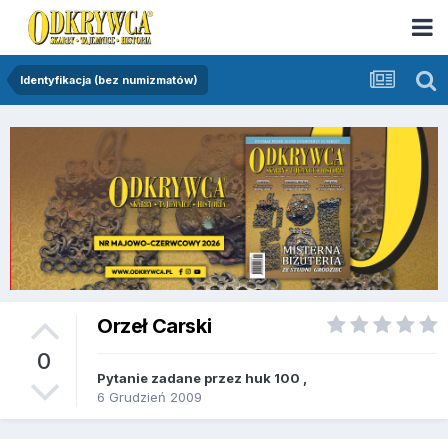
Identyfikacja (bez numizmatów)
Orzeł Carski
0
Pytanie zadane przez
huk 100
,
6 Grudzień 2009