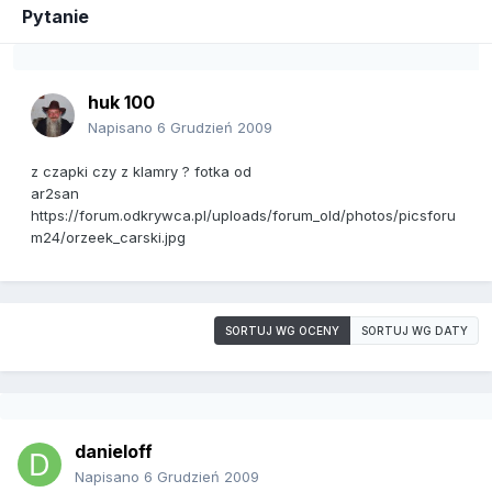
Pytanie
huk 100
Napisano
6 Grudzień 2009
z czapki czy z klamry ? fotka od
ar2san
https://forum.odkrywca.pl/uploads/forum_old/photos/picsforu
m24/orzeek_carski.jpg
SORTUJ WG OCENY
SORTUJ WG DATY
danieloff
Napisano
6 Grudzień 2009