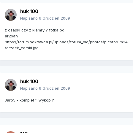
huk 100
Napisano
6 Grudzień 2009
z czapki czy z klamry ? fotka od
ar2san
https://forum.odkrywca.pl/uploads/forum_old/photos/picsforum24
/orzeek_carski.jpg
huk 100
Napisano
6 Grudzień 2009
Jaro5 - komplet ? wykop ?