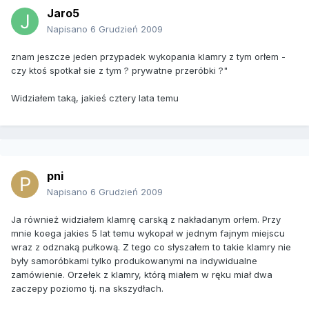
Jaro5
Napisano
6 Grudzień 2009
znam jeszcze jeden przypadek wykopania klamry z tym orłem -
czy ktoś spotkał sie z tym ? prywatne przeróbki ?"
Widziałem taką, jakieś cztery lata temu
pni
Napisano
6 Grudzień 2009
Ja również widziałem klamrę carską z nakładanym orłem. Przy
mnie koega jakies 5 lat temu wykopał w jednym fajnym miejscu
wraz z odznaką pułkową. Z tego co słyszałem to takie klamry nie
były samoróbkami tylko produkowanymi na indywidualne
zamówienie. Orzełek z klamry, którą miałem w ręku miał dwa
zaczepy poziomo tj. na skszydłach.