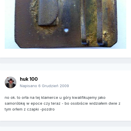
huk 100
Napisano
6 Grudzień 2009
no ok. to orła na tej klamerce u góry kwalifikujemy jako
samoróbkę w epoce czy teraz - bo osobiście widziałem dwie z
tym orłem z czapki -pozdro