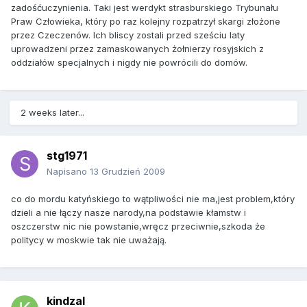
zadośćuczynienia. Taki jest werdykt strasburskiego Trybunału
Praw Człowieka, który po raz kolejny rozpatrzył skargi złożone
przez Czeczenów. Ich bliscy zostali przed sześciu laty
uprowadzeni przez zamaskowanych żołnierzy rosyjskich z
oddziałów specjalnych i nigdy nie powrócili do domów.
2 weeks later...
stg1971
Napisano
13 Grudzień 2009
co do mordu katyńskiego to wątpliwości nie ma,jest problem,który
dzieli a nie łączy nasze narody,na podstawie kłamstw i
oszczerstw nic nie powstanie,wręcz przeciwnie,szkoda że
politycy w moskwie tak nie uważają.
kindzal