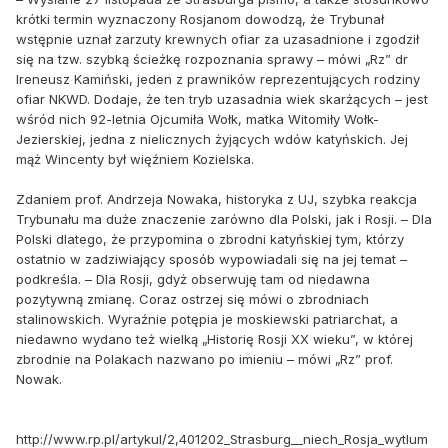
krótki termin wyznaczony Rosjanom dowodzą, że Trybunał
wstępnie uznał zarzuty krewnych ofiar za uzasadnione i zgodził
się na tzw. szybką ścieżkę rozpoznania sprawy – mówi „Rz” dr
Ireneusz Kamiński, jeden z prawników reprezentujących rodziny
ofiar NKWD. Dodaje, że ten tryb uzasadnia wiek skarżących – jest
wśród nich 92-letnia Ojcumiła Wołk, matka Witomiły Wołk-
Jezierskiej, jedna z nielicznych żyjących wdów katyńskich. Jej
mąż Wincenty był więźniem Kozielska.
Zdaniem prof. Andrzeja Nowaka, historyka z UJ, szybka reakcja
Trybunału ma duże znaczenie zarówno dla Polski, jak i Rosji. – Dla
Polski dlatego, że przypomina o zbrodni katyńskiej tym, którzy
ostatnio w zadziwiający sposób wypowiadali się na jej temat –
podkreśla. – Dla Rosji, gdyż obserwuję tam od niedawna
pozytywną zmianę. Coraz ostrzej się mówi o zbrodniach
stalinowskich. Wyraźnie potępia je moskiewski patriarchat, a
niedawno wydano też wielką „Historię Rosji XX wieku”, w której
zbrodnie na Polakach nazwano po imieniu – mówi „Rz” prof.
Nowak.
http://www.rp.pl/artykul/2,401202_Strasburg__niech_Rosja_wytlum