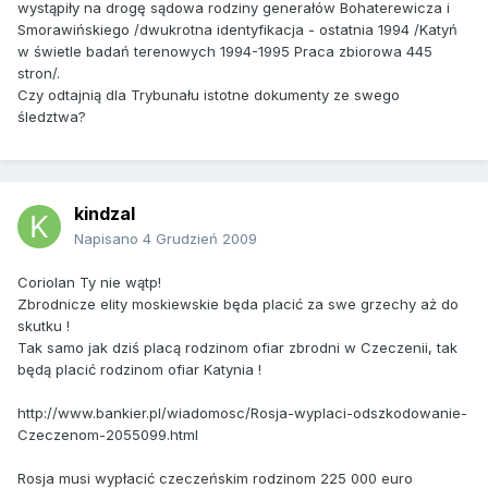
wystąpiły na drogę sądowa rodziny generałów Bohaterewicza i
Smorawińskiego /dwukrotna identyfikacja - ostatnia 1994 /Katyń
w świetle badań terenowych 1994-1995 Praca zbiorowa 445
stron/.
Czy odtajnią dla Trybunału istotne dokumenty ze swego
śledztwa?
kindzal
Napisano
4 Grudzień 2009
Coriolan Ty nie wątp!
Zbrodnicze elity moskiewskie będa placić za swe grzechy aż do
skutku !
Tak samo jak dziś placą rodzinom ofiar zbrodni w Czeczenii, tak
będą placić rodzinom ofiar Katynia !
http://www.bankier.pl/wiadomosc/Rosja-wyplaci-odszkodowanie-
Czeczenom-2055099.html
Rosja musi wypłacić czeczeńskim rodzinom 225 000 euro