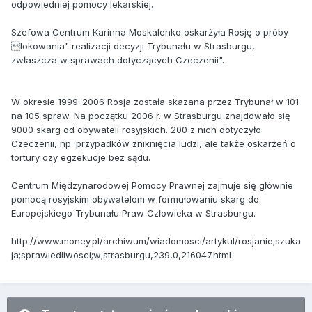
odpowiedniej pomocy lekarskiej.
Szefowa Centrum Karinna Moskalenko oskarżyła Rosję o próby
lokowania" realizacji decyzji Trybunału w Strasburgu,
zwłaszcza w sprawach dotyczących Czeczenii".
W okresie 1999-2006 Rosja została skazana przez Trybunał w 101
na 105 spraw. Na początku 2006 r. w Strasburgu znajdowało się
9000 skarg od obywateli rosyjskich. 200 z nich dotyczyło
Czeczenii, np. przypadków zniknięcia ludzi, ale także oskarżeń o
tortury czy egzekucje bez sądu.
Centrum Międzynarodowej Pomocy Prawnej zajmuje się głównie
pomocą rosyjskim obywatelom w formułowaniu skarg do
Europejskiego Trybunału Praw Człowieka w Strasburgu.
http://www.money.pl/archiwum/wiadomosci/artykul/rosjanie;szuka
ja;sprawiedliwosci;w;strasburgu,239,0,216047.html