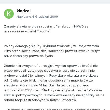
kindzal
Napisano
4 Grudzień 2009
Zarzuty stawiane przez rodziny ofiar zbrodni NKWD są
uzasadnione – uznał Trybunał.
Polacy domagają się, by Trybunał stwierdził, że Rosja złamała
kilka przepisów europejskiej konwencji praw człowieka, w tym
art. 2 chroniący prawo do życia.
Zdaniem krewnych ofiar rosyjski wymiar sprawiedliwości nie
przeprowadził rzetelnego śledztwa w sprawie zbrodni i nie
próbował ustalić jej winnych. Rosyjska prokuratura wojskowa
odmówiła także bliskim ofiar udostępnienia materiałów ze
śledztwa, które trwało 14 lat. Utajniła też decyzję o jego
umorzeniu w 2004 roku. Śledczy nie przyznali również Polakom
statusu pokrzywdzonych, a moskiewskie sądy nie zgodziły się na
rehabilitację zastrzelonych w Katyniu oficerów.
– Wysłane 27 listopada ze Strasburga pismo, a także stosunkowo