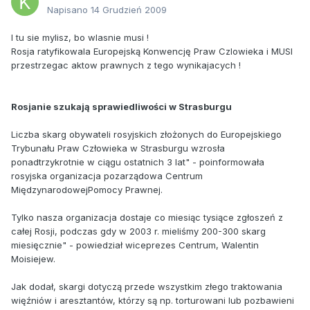
Napisano
14 Grudzień 2009
I tu sie mylisz, bo wlasnie musi !
Rosja ratyfikowala Europejską Konwencję Praw Czlowieka i MUSI
przestrzegac aktow prawnych z tego wynikajacych !
Rosjanie szukają sprawiedliwości w Strasburgu
Liczba skarg obywateli rosyjskich złożonych do Europejskiego
Trybunału Praw Człowieka w Strasburgu wzrosła
ponadtrzykrotnie w ciągu ostatnich 3 lat" - poinformowała
rosyjska organizacja pozarządowa Centrum
MiędzynarodowejPomocy Prawnej.
Tylko nasza organizacja dostaje co miesiąc tysiące zgłoszeń z
całej Rosji, podczas gdy w 2003 r. mieliśmy 200-300 skarg
miesięcznie" - powiedział wiceprezes Centrum, Walentin
Moisiejew.
Jak dodał, skargi dotyczą przede wszystkim złego traktowania
więźniów i aresztantów, którzy są np. torturowani lub pozbawieni