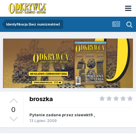
Identyfikacja (bez numizmatów)
broszka
0
Pytanie zadane przez
slawekt9
,
13 Lipiec 2009