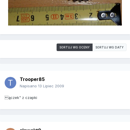
SORTUJ WG OCENY
SORTUJ WG DATY
Trooper85
Napisano
13 Lipiec 2009
ączek" z czapki