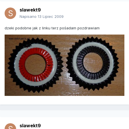
slawekt9
Napisano
13 Lipiec 2009
dzeki podobne jak z linku terz pośadam pozdrawiam
slawekt9