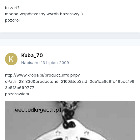
to żart?
mocno współczesny wyrób bazarowy :)
pozdro!
Kuba_70
Napisano
13 Lipiec 2009
http://www.kropa.pl/product_info.php?
cPath=28_836&products_id=2100&topSsid=0de1ca6c9fc495cc199
3e5f3b6ff9777
pozdrawiam