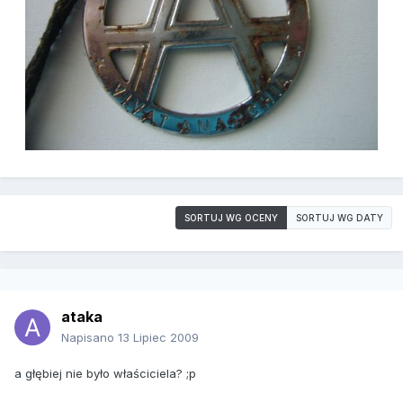
SORTUJ WG OCENY
SORTUJ WG DATY
ataka
Napisano
13 Lipiec 2009
a głębiej nie było właściciela? ;p